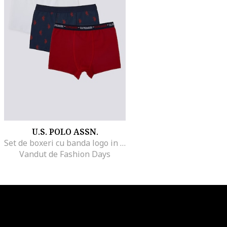
U.S. POLO ASSN.
Set de boxeri cu banda logo in talie - 3 perechi, Rosu inchis/Bleumarin
Vandut de Fashion Days