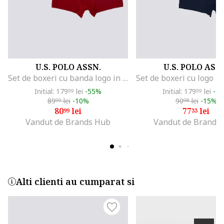
U.S. POLO ASSN.
U.S. POLO ASS
Set de boxeri cu banda logo in talie - 3 perechi, Rosu inchis/Bleumarin
Initial: 179
lei
-55%
Initial: 179
lei
-5
99
99
89
lei
-10%
90
lei
-15%
99
98
80
lei
77
lei
99
33
Vandut de Brands Hub
Vandut de Brands
Alti clienti au cumparat si