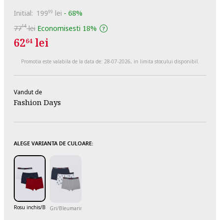
Initial:
199
lei
-
68%
99
14
77
lei
Economisesti
18%
62
lei
64
Promotia este valabila de la data de:
28-07-2026
, in limita stocului disponibil.
Vandut de
Fashion Days
ALEGE VARIANTA DE CULOARE:
Rosu inchis/Bleumarin
Gri/Bleumarin