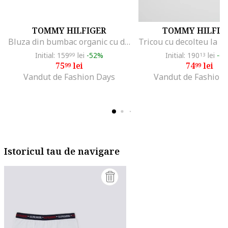
TOMMY HILFIGER
TOMMY HILFIG
Bluza din bumbac organic cu detaliu logo, Bleumarin
Initial: 159
lei
-52%
Initial: 190
lei
-6
99
13
75
lei
74
lei
99
99
Vandut de Fashion Days
Vandut de Fashion
Istoricul tau de navigare