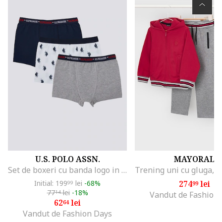
U.S. POLO ASSN.
MAYORAL
Set de boxeri cu banda logo in talie - 3 perechi, Gri/Bleumarin
Initial: 199
lei
-68%
274
lei
99
99
77
lei
-18%
14
Vandut de Fashion
62
lei
64
Vandut de Fashion Days