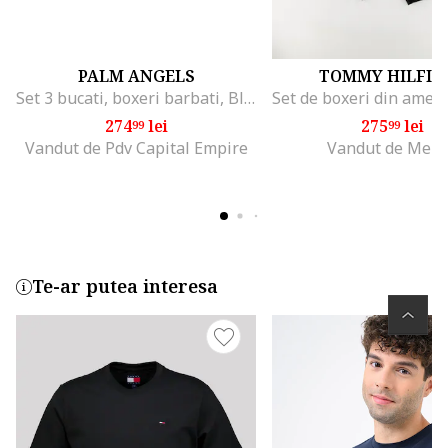
PALM ANGELS
TOMMY HILFIG
Set 3 bucati, boxeri barbati, Black, XL, Negru
274
lei
275
lei
99
99
Vandut de Pdv Capital Empire
Vandut de Men
Te-ar putea interesa