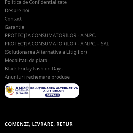
Politica de Confidentialitate
Despre noi
Contact
Garantie
PROTECŢIA CONSUMATORILOR - A.N.P.C.
PROTECŢIA CONSUMATORILOR - A.N.P.C. – SAL
(Solutionarea Alternativa a Litigiilor)
Modalitati de plata
Black Friday Fashion Days
Anunturi rechemare produse
COMENZI, LIVRARE, RETUR