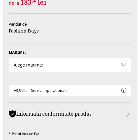
183
lei
56
de la
Vandut de
Fashion Days
MARIME:
Alege marime:
+3,99 lei
Servicii operationale
Informatii conformitate produs
Pretul include TVA.