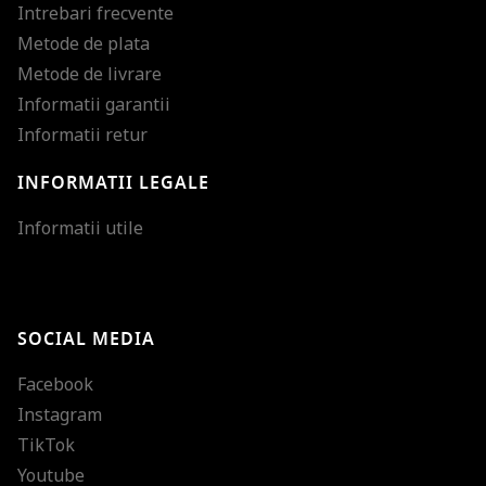
Intrebari frecvente
Metode de plata
Metode de livrare
Informatii garantii
Informatii retur
INFORMATII LEGALE
Mareste dimensiunea
Informatii utile
Micsoreaza dimensiu
Mareste spatierea tex
SOCIAL MEDIA
Micsoreaza spatierea
Facebook
Mareste inaltimea ra
Instagram
Micsoreaza inaltimea
TikTok
Inverseaza culorile
Youtube