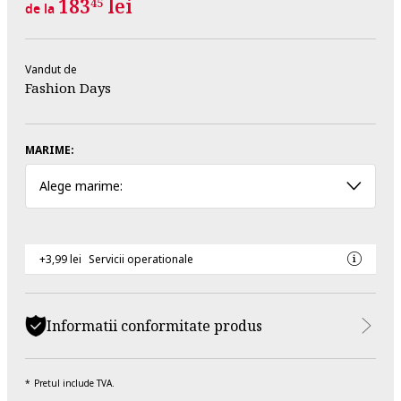
183
lei
45
de la
Vandut de
Fashion Days
MARIME:
Alege marime:
+3,99 lei
Servicii operationale
Informatii conformitate produs
Pretul include TVA.