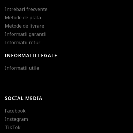
Intrebari frecvente
Metode de plata
Metode de livrare
Informatii garantii
Informatii retur
INFORMATII LEGALE
Mareste dimensiunea
Informatii utile
Micsoreaza dimensiu
Mareste spatierea tex
SOCIAL MEDIA
Micsoreaza spatierea
Facebook
Mareste inaltimea ra
Instagram
Micsoreaza inaltimea
TikTok