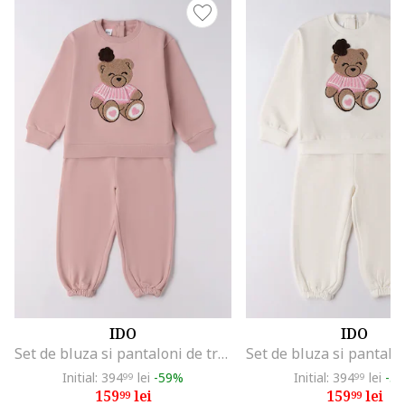
IDO
IDO
Set de bluza si pantaloni de trening, Roz prafuit
Initial: 394
lei
-59%
Initial: 394
lei
-5
99
99
159
lei
159
lei
99
99