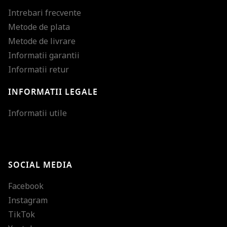
Intrebari frecvente
Metode de plata
Metode de livrare
Informatii garantii
Informatii retur
INFORMATII LEGALE
Mareste dimensiunea
Informatii utile
Micsoreaza dimensiu
Mareste spatierea tex
SOCIAL MEDIA
Micsoreaza spatierea
Facebook
Mareste inaltimea ra
Instagram
Micsoreaza inaltimea
TikTok
Inverseaza culorile