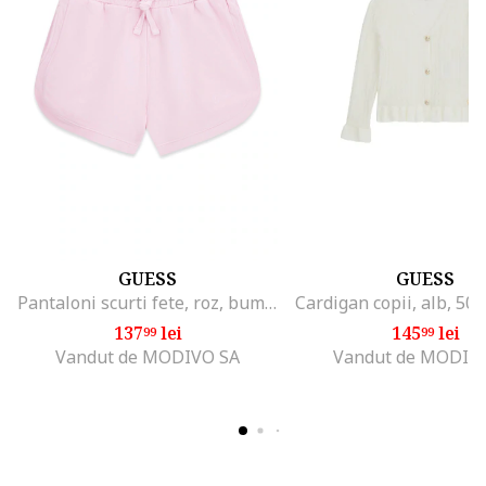
GUESS
GUESS
Pantaloni scurti fete, roz, bumbac, casual
137
lei
145
lei
99
99
Vandut de MODIVO SA
Vandut de MODIV