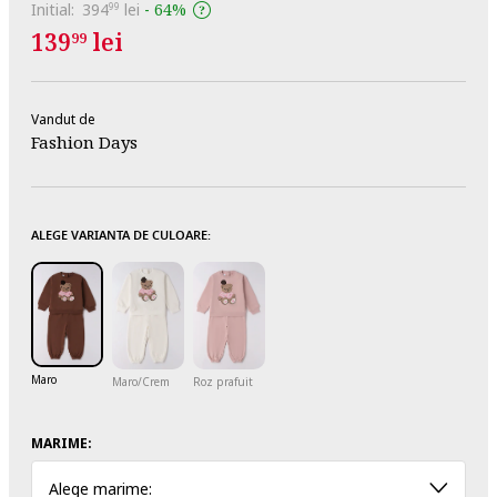
Initial:
394
lei
-
64%
99
139
lei
99
Vandut de
Fashion Days
ALEGE VARIANTA DE CULOARE:
Maro
Maro/Crem
Roz prafuit
MARIME:
Alege marime: