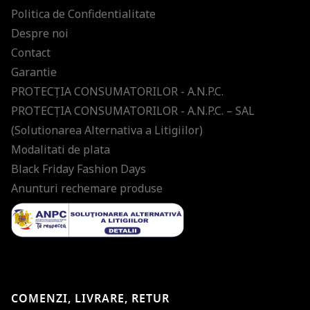
Politica de Confidentialitate
Despre noi
Contact
Garantie
PROTECŢIA CONSUMATORILOR - A.N.P.C.
PROTECŢIA CONSUMATORILOR - A.N.P.C. – SAL
(Solutionarea Alternativa a Litigiilor)
Modalitati de plata
Black Friday Fashion Days
Anunturi rechemare produse
COMENZI, LIVRARE, RETUR