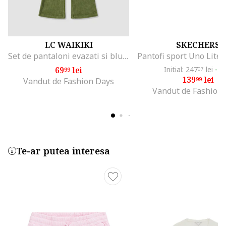
LC WAIKIKI
SKECHERS
Set de pantaloni evazati si bluza striata cu aspect de catifea - 2 piese, Verde padure
69
lei
Initial: 247
lei
-4
99
07
139
lei
99
Vandut de Fashion Days
Vandut de Fashion
Te-ar putea interesa