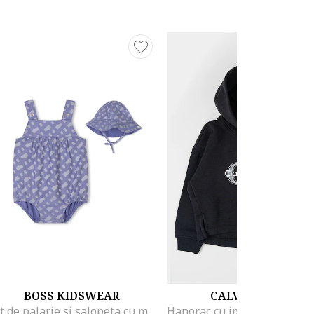
BOSS KIDSWEAR
CALVIN KLEIN
Set de palarie si salopeta cu model, Albastru prafuit