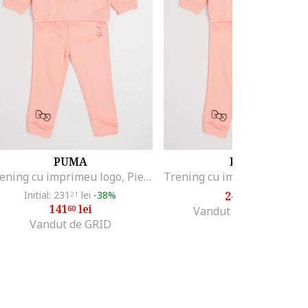
PUMA
PUMA
Trening cu imprimeu logo, Piersica
Initial: 231
lei
-38%
241
lei
21
00
141
lei
60
Vandut de Top Sport
Vandut de GRID