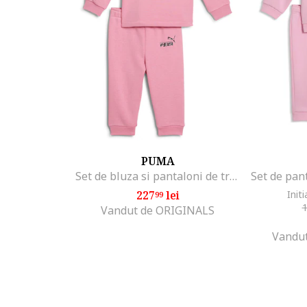
PUMA
Set de bluza si pantaloni de trening cu imprimeu logo Minicat, Roz
227
lei
Initi
99
Vandut de ORIGINALS
Vandut