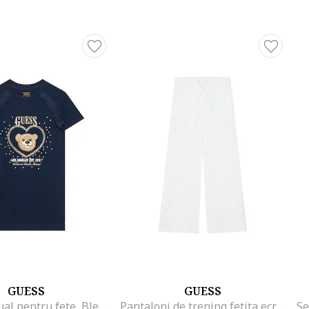
GUESS
GUESS
Rochie casual pentru fete, Bleumarin
Pantaloni de trening fetita ecru,