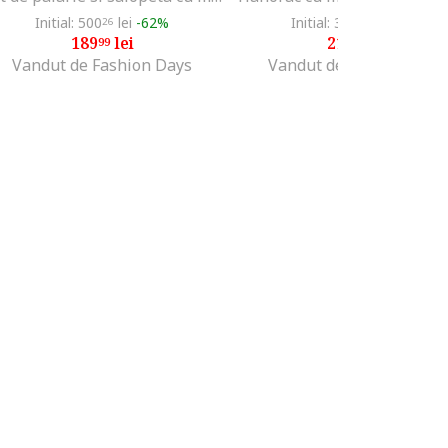
Initial: 500
lei
-62%
Initial: 373
lei
-41%
26
99
189
lei
219
lei
99
99
Vandut de Fashion Days
Vandut de Fashion Days