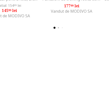
nitial: 154
lei
177
lei
99
99
145
lei
99
Vandut de MODIVO SA
t de MODIVO SA