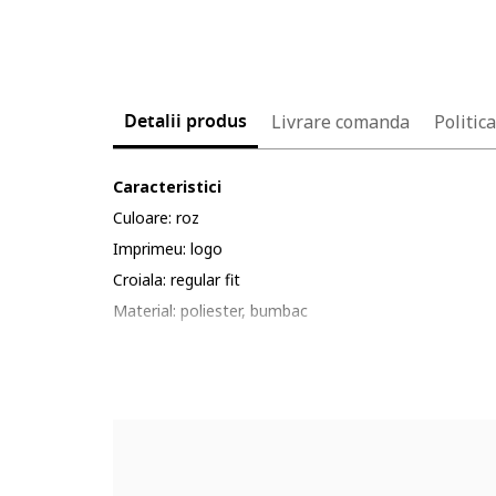
Detalii produs
Livrare comanda
Politic
Caracteristici
Culoare: roz
Imprimeu: logo
Croiala: regular fit
Material: poliester, bumbac
Lungime maneca: maneca lunga
Lungime pantaloni: lungi
Linie Brand: puma x trolls
Compozitie
Exterior: 68% bumbac, 32% poliester reciclat