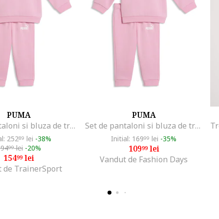
PUMA
PUMA
Set de pantaloni si bluza de trening din amestec de bumbac - dwqfwqdpiese, Roz pastel
Set de pantaloni si bluza de trening din amestec de bumbac - dwqfwqdpiese, Roz pastel
al: 252
lei
-38%
Initial: 169
lei
-35%
89
99
194
lei
-20%
109
lei
99
99
154
lei
99
Vandut de Fashion Days
 de TrainerSport