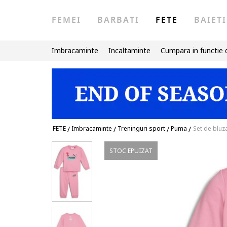
FEMEI
BARBATI
FETE
BAIETI
Imbracaminte
Incaltaminte
Cumpara in functie 
FETE
/
Imbracaminte
/
Treninguri sport
/
Puma
/
Set de bluz
STOC EPUIZAT