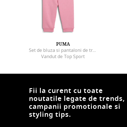
PUMA
Set de bluza si pantaloni de trening cu imprimeu logo Minicat, Roz
Vandut de Top Sport
Fii la curent cu toate
noutatile legate de trends,
campanii promotionale si
styling tips.