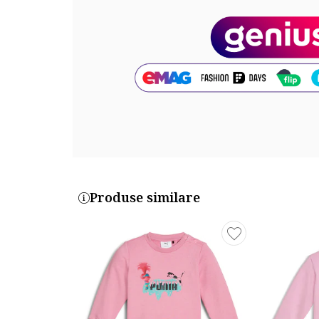
Cod produs:
627382-48_199068
Produse similare