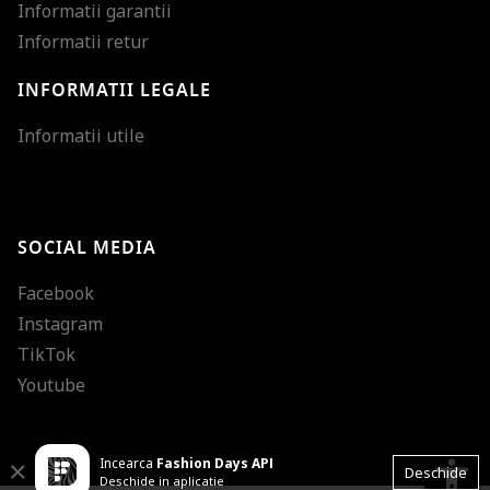
Informatii garantii
Informatii retur
INFORMATII LEGALE
Mareste dimensiunea
Informatii utile
Micsoreaza dimensiu
Mareste spatierea tex
SOCIAL MEDIA
Micsoreaza spatierea
Facebook
Mareste inaltimea ra
Instagram
Micsoreaza inaltimea
TikTok
Inverseaza culorile
Youtube
Nuante de gri
Incearca
Fashion Days APP
Cursor mare
accessibility
Close
Deschide
Deschide in aplicatie