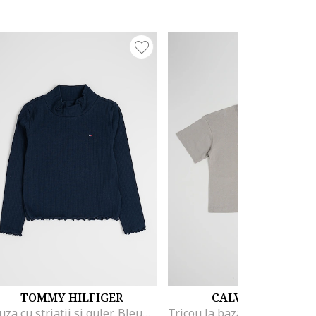
TOMMY HILFIGER
CALVIN KLEIN
Bluza cu striatii si guler, Bleumarin