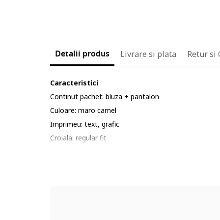
Detalii produs
Livrare si plata
Retur si
Caracteristici
Continut pachet: bluza + pantalon
Culoare: maro camel
Imprimeu: text, grafic
Croiala: regular fit
Material: poliester, bumbac
Lungime maneca: maneca lunga
Lungime pantaloni: lungi
Sistem inchidere: fara inchidere
Detalii: talie ajustabila