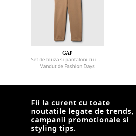
GAP
Set de bluza si pantaloni cu imprimeu grafic
Vandut de Fashion Days
Fii la curent cu toate
noutatile legate de trends,
campanii promotionale si
styling tips.