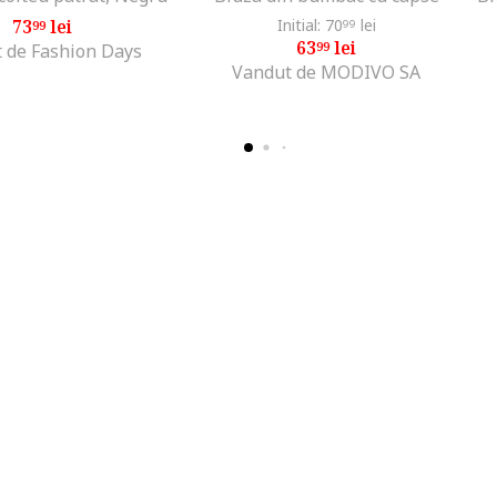
73
lei
Initial: 70
lei
99
99
63
lei
99
 de Fashion Days
Vandut de MODIVO SA