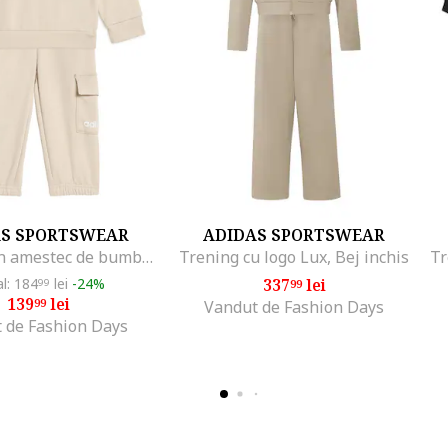
AS SPORTSWEAR
ADIDAS SPORTSWEAR
Trening din amestec de bumbac cu buzunar cargo, Alb/Crem
Trening cu logo Lux, Bej inchis
al: 184
lei
-24%
337
lei
99
99
139
lei
99
Vandut de Fashion Days
 de Fashion Days