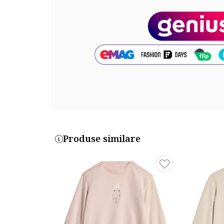
Compozitie
Exterior: 77% bumbac, 23% poliester
Cod produs:
000609548-907
Produse similare