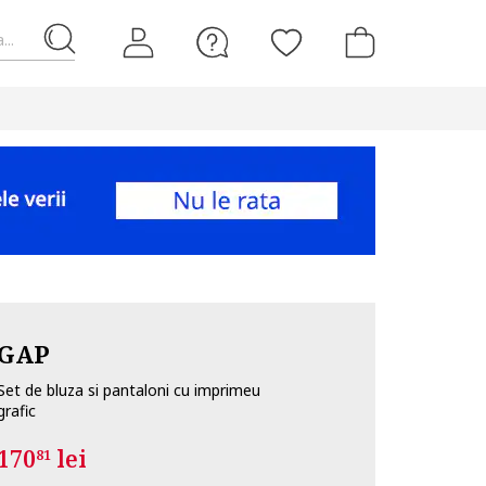
...
GAP
Set de bluza si pantaloni cu imprimeu
grafic
170
lei
81