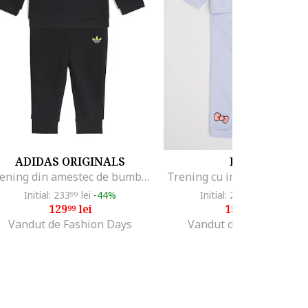
ADIDAS ORIGINALS
PUMA
Trening din amestec de bumbac, Negru/Verde lime
Trening cu imprimeu logo, 
Initial: 233
lei
-44%
Initial: 231
lei
-32%
99
21
129
lei
154
lei
99
99
Vandut de Fashion Days
Vandut de MODIVO SA