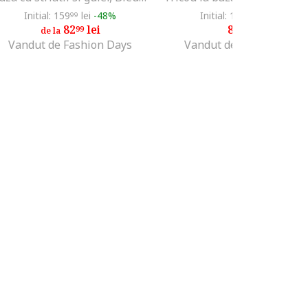
Initial: 159
lei
-48%
Initial: 186
lei
-54%
99
99
82
lei
84
lei
99
99
de la
Vandut de Fashion Days
Vandut de Fashion Days