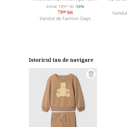
Initial: 185
lei
-56%
05
79
lei
99
Vandut
Vandut de Fashion Days
Istoricul tau de navigare