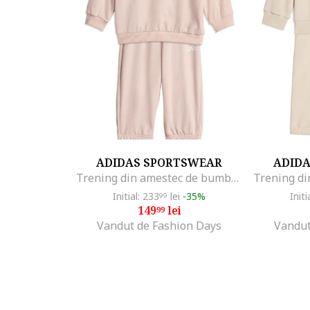
ADIDAS SPORTSWEAR
ADID
Trening din amestec de bumbac cu imprimeu grafic pe spate, Piersica
Initial: 233
lei
-35%
Initi
99
149
lei
99
Vandut de Fashion Days
Vandut