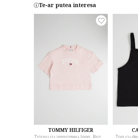
Te-ar putea interesa
TOMMY HILFIGER
CA
Tricou cu imprimeu logo, Roz melange
Top cu de