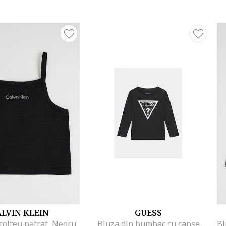
LVIN KLEIN
GUESS
colteu patrat, Negru
Bluza din bumbac cu capse