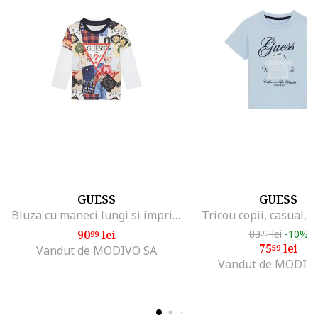
GUESS
GUESS
Bluza cu maneci lungi si imprimeu
Tricou copii, casual, 
90
lei
83
lei
-10%
99
99
75
lei
59
Vandut de MODIVO SA
Vandut de MODIV