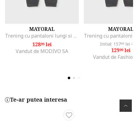
MAYORAL
MAYORAL
Trening cu pantaloni lungi si decolteu la baza gatului, Gri/Grej
128
lei
Initial: 157
lei
-1
99
99
129
lei
99
Vandut de MODIVO SA
Vandut de Fashion
Te-ar putea interesa