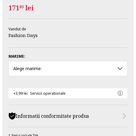
171
lei
83
Vandut de
Fashion Days
MARIME:
Alege marime:
+3,99 lei
Servicii operationale
Informatii conformitate produs
Pretul include TVA.