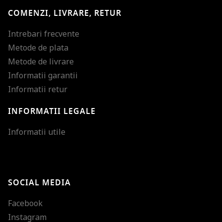
COMENZI, LIVRARE, RETUR
Intrebari frecvente
Metode de plata
Metode de livrare
Informatii garantii
Informatii retur
INFORMATII LEGALE
Mareste dimensiunea
Informatii utile
Micsoreaza dimensiu
Mareste spatierea tex
SOCIAL MEDIA
Micsoreaza spatierea
Facebook
Mareste inaltimea ra
Instagram