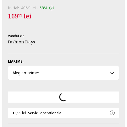
Initial:
406
lei
-
58%
99
169
lei
99
Vandut de
Fashion Days
MARIME:
Alege marime:
+3,99 lei
Servicii operationale