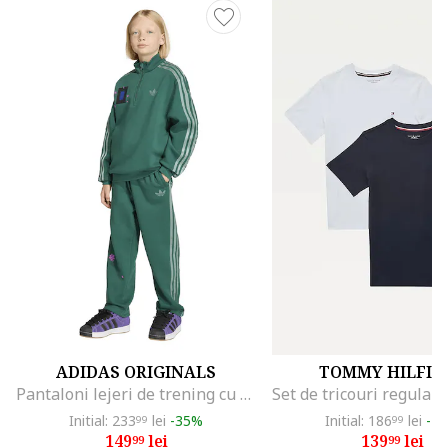
ADIDAS ORIGINALS
TOMMY HILFIG
Pantaloni lejeri de trening cu cordon Minecraft, Verde
Initial: 233
lei
-35%
Initial: 186
lei
-2
99
99
149
lei
139
lei
99
99