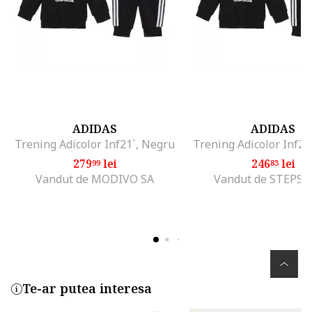
ADIDAS
ADIDAS
Trening Adicolor Inf21`, Negru
Trening Adicolor Inf21
279
lei
246
lei
99
83
Vandut de MODIVO SA
Vandut de STEPS
Te-ar putea interesa