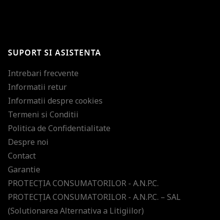
BRAVO!
Te-ai abonat cu succes la newsletter folosind adresa de e-mail
%email%
.
Ti-am pregatit noutati despre brandurile noastre, selectii exclusive si
SUPORT SI ASISTENTA
ultimele tendinte in moda!
Intrebari frecvente
Informatii retur
Informatii despre cookies
Termeni si Conditii
Politica de Confidentialitate
Despre noi
Contact
Garantie
PROTECŢIA CONSUMATORILOR - A.N.P.C.
PROTECŢIA CONSUMATORILOR - A.N.P.C. – SAL
(Solutionarea Alternativa a Litigiilor)