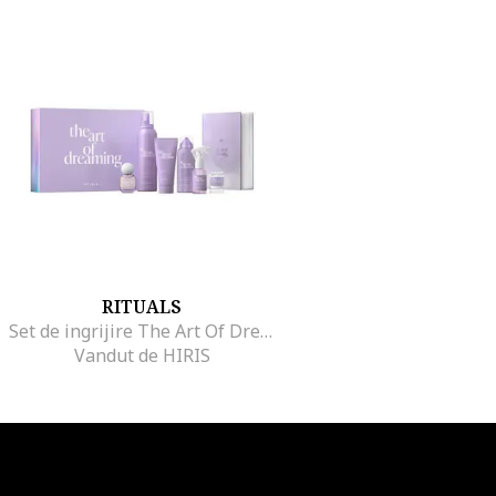
RITUALS
Set de ingrijire The Art Of Dreaming 100ml Crema de corp+150ml Lotiune de Corp Mousse+250ml Gel de dus spuma+25gr Lumanare parfumata+50ml Parfum pentru casa+15ml Apa de Parfum+Dream Journal, Femei
Vandut de HIRIS