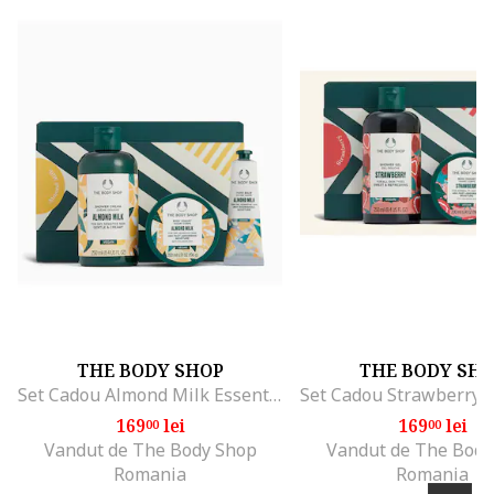
THE BODY SHOP
THE BODY SH
Set Cadou Almond Milk Essentials, 3 produse, hidratare pentru piele uscata si sensibila, multicolor
169
lei
169
lei
00
00
Vandut de The Body Shop
Vandut de The Body
Romania
Romania