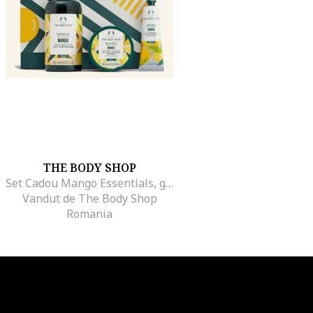
THE BODY SHOP
Set Cadou Mango Essentials, gel de dus 250 ml, iaurt de corp 200 ml, balsam de maini 30 ml, multicolor
Vandut de The Body Shop
Romania