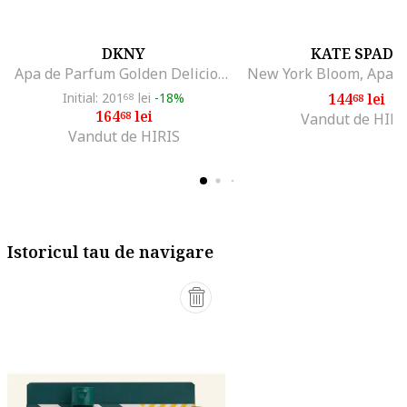
DKNY
KATE SPADE
Apa de Parfum Golden Delicious, 30 ml
Initial: 201
lei
-18%
144
lei
68
68
164
lei
68
Vandut de HIRI
Vandut de HIRIS
Istoricul tau de navigare