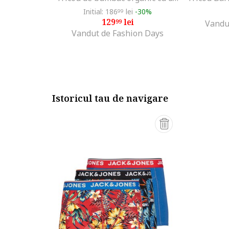
Initial: 186
lei
-30%
99
129
lei
99
Vandu
Vandut de Fashion Days
Istoricul tau de navigare