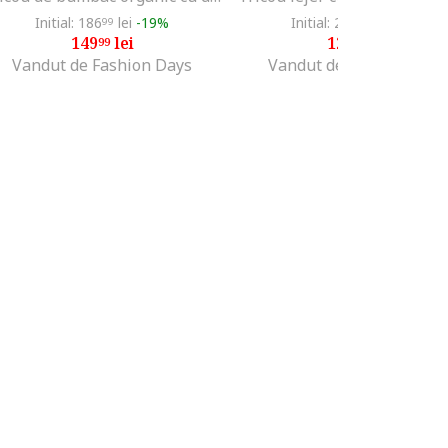
Initial: 186
lei
-19%
Initial: 276
lei
-53%
99
99
149
lei
129
lei
99
99
Vandut de Fashion Days
Vandut de Fashion Days