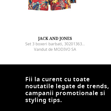
JACK AND JONES
Set 3 boxeri barbati, 302013630, Bumbac, 2XL INTL, Multicolor
Vandut de MODIVO SA
Fii la curent cu toate
noutatile legate de trends,
campanii promotionale si
styling tips.