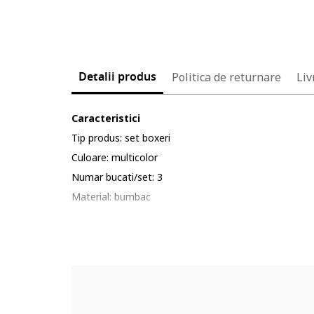
Detalii produs
Politica de returnare
Liv
Caracteristici
Tip produs: set boxeri
Culoare: multicolor
Numar bucati/set: 3
Material: bumbac
Cod produs:
92571783-15_232904
Part number key: