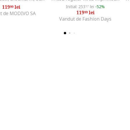
119
lei
Initial: 253
lei
-52%
99
17
119
lei
99
t de MODIVO SA
Vandut de Fashion Days