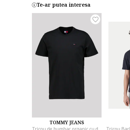
Te-ar putea interesa
TOMMY JEANS
Tricou de bumbac organic cu decolteu la baza gatului, Negru