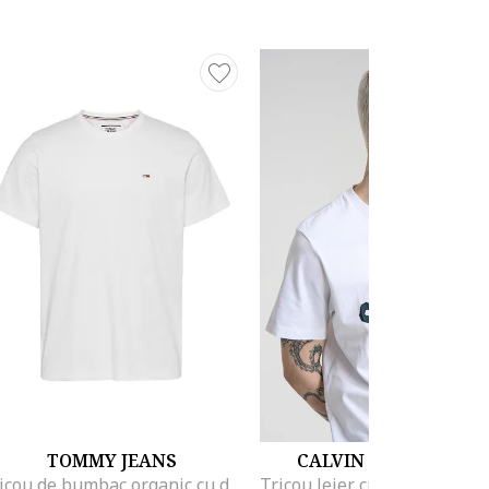
TOMMY JEANS
CALVIN KLEIN JEANS
Tricou de bumbac organic cu decolteu la baza gatului, Alb