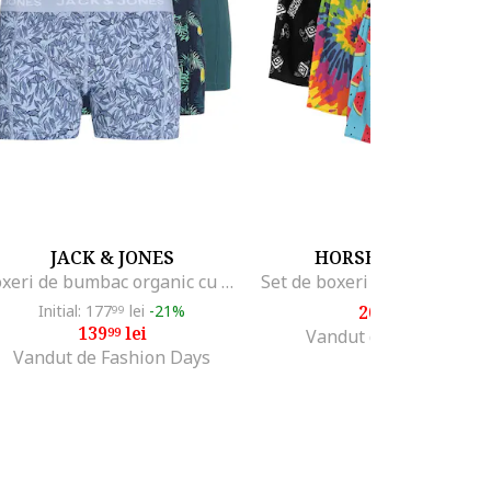
JACK & JONES
HORSEFEATHERS
Boxeri de bumbac organic cu banda logo in talie - 3 perechi, Verde/Albastru/Bleumarin
Initial: 177
lei
-21%
206
lei
99
80
139
lei
99
Vandut de Skateshop
Vandut de Fashion Days