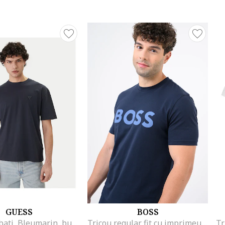
GUESS
BOSS
Tricou Barbati, Bleumarin, bumbac 100, Bleumarin
Tricou regular fit cu imprimeu logo cauciucat Thinking, Bleumarin