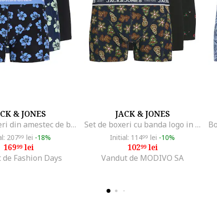
ACK & JONES
JACK & JONES
Set de boxeri din amestec de bumbac organic - 3 perechi, Negru/Albastru ultramarin/Albastru deschis
Set de boxeri cu banda logo in talie - 3 perechi, Verde/Negru/Maro
al: 207
lei
-18%
Initial: 114
lei
-10%
99
99
169
lei
102
lei
99
99
 de Fashion Days
Vandut de MODIVO SA