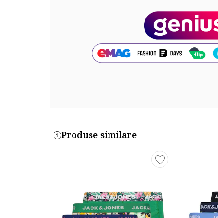
DSVHTT3BM
Produse similare