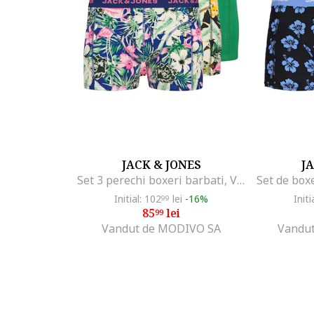
JACK & JONES
J
Set 3 perechi boxeri barbati, Verde,
Initial: 102
lei
-16%
Initi
99
85
lei
99
Vandut de MODIVO SA
Vandut