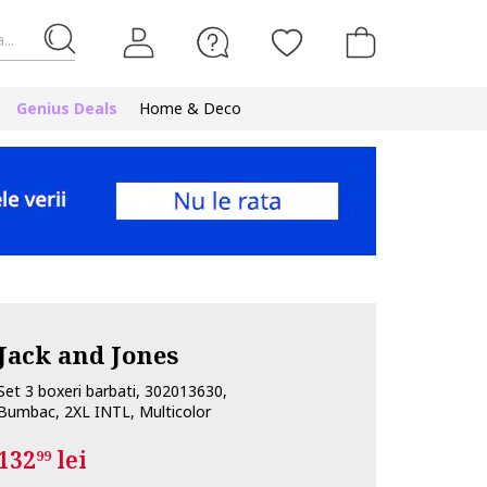
...
Genius Deals
Home & Deco
Jack and Jones
Set 3 boxeri barbati, 302013630,
Bumbac, 2XL INTL, Multicolor
132
lei
99