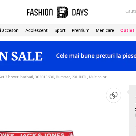
Cauta
i accesorii
Adolescenti
Sport
Premium
Men care
Outlet
Set 3 boxeri barbati, 302013630, Bumbac, 2XL INTL, Multicolor