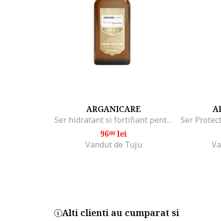
ARGANICARE
A
Ser hidratant si fortifiant pentru par, cu ulei de argan & miere, Honey, beaute privee, 100 ml
96
lei
00
Vandut de Tuju
Va
Alti clienti au cumparat si