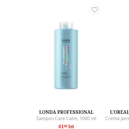
[Beneficii]
• Reconstruieste structura moleculara a parului *
• Repara parul din interior​
• Mai mult decat repararea suprafetei, reconstruieste
• Transformare instantanee **.​
• Patrunde in profunzimea fibrei capilare ***.​
• +67% par mai sanatos. ****​
LONDA PROFESSIONAL
L'OREA
Sampon Care Calm, 1000 ml
61
lei
99
* Test instrumental dupa 15 aplicari ale gamei Absolu