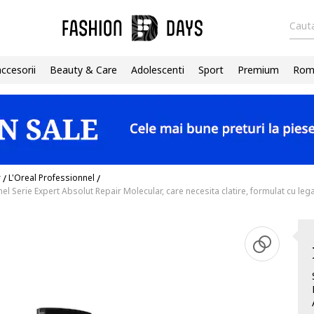
Cauta
accesorii
Beauty & Care
Adolescenti
Sport
Premium
Roma
r
/
L'Oreal Professionnel
/
 Serie Expert Absolut Repair Molecular, care necesita clatire, formulat cu lega