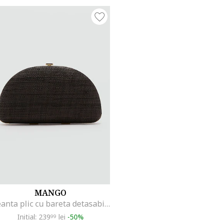
MANGO
Geanta plic cu bareta detasabila din lant, Maro
Initial: 239
lei
-50%
99
latire).