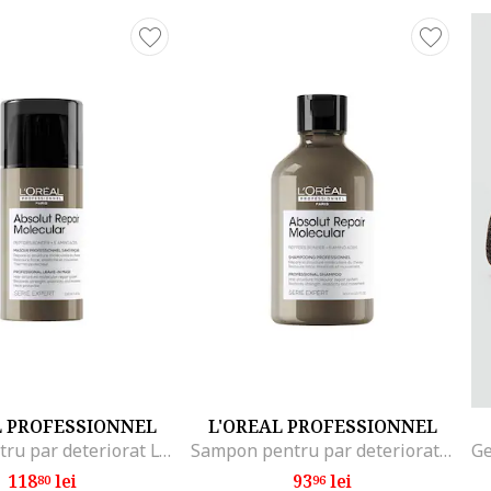
 structura moleculara. ​
L PROFESSIONNEL
L'OREAL PROFESSIONNEL
Crema pentru par deteriorat L’Oreal Crema leave-in fara clatire L’Oreal Professionnel Serie Expert Absolut Repair Molecular cu protectie termica, pentru par deteriorat, 100 ml
Sampon pentru par deteriorat L’Oreal Professionnel Serie Expert Absolut Repair Molecular, formulat cu legaturi peptidice si 5 aminoacizi, repara structura macromoleculara a parului, fara sulfati,., 300 ml
118
lei
93
lei
80
96
t Repair Molecular (sampon + serum cu clatire + crema leave-in fara c