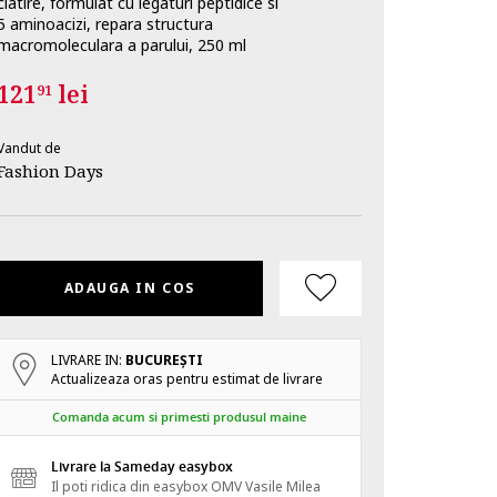
clatire, formulat cu legaturi peptidice si
5 aminoacizi, repara structura
macromoleculara a parului, 250 ml
121
lei
91
Vandut de
Fashion Days
ADAUGA IN COS
LIVRARE IN:
BUCUREŞTI
Actualizeaza oras pentru estimat de livrare
Comanda acum si primesti produsul maine
Livrare la Sameday easybox
Il poti ridica din easybox OMV Vasile Milea