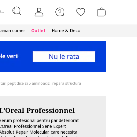
...
nian corner
Outlet
Home & Deco
turi peptidice si 5 aminoacizi, repara structura
L'Oreal Professionnel
Serum profesional pentru par deteriorat
L’Oreal Professionnel Serie Expert
Absolut Repair Molecular, care necesita