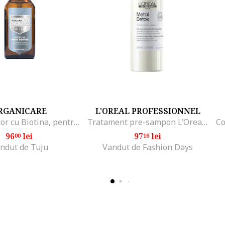
RGANICARE
L'OREAL PROFESSIONNEL
Ser Protector cu Biotina, pentru Par Uscat sau Deteriorat, 100 ml
Tratament pre-sampon L’Oreal Professionnel Serie Expert Metal Detox, cu 2% Glicofiller, reumple fibra, previne ruperea parului si mentine culoarea, 250 ml
96
lei
97
lei
00
16
ndut de Tuju
Vandut de Fashion Days