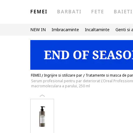
FEMEI
BARBATI
FETE
BAIETI
NEW IN
Imbracaminte
Incaltaminte
Genti si 
FEMEI
/
Ingrijire si stilizare par
/
Tratamente si masca de pa
Serum profesional pentru par deteriorat L’Oreal Professionnel
macromoleculara a parului, 250 ml