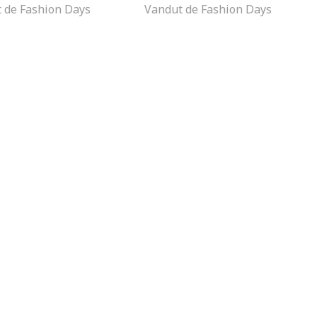
 de Fashion Days
Vandut de Fashion Days
zare a gamei Absolut Repair Molecular (sampon + serum cu clatire +
Absolut Repair Molecular.
atire Absolut Repair Molecular.