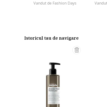
Vandut de Fashion Days
Vandut
** Test pe consumatori timp de 2 saptamani de utili
crema leave-in fara clatire).
*** Test analitic dupa aplicarea serumului cu clatire 
**** Test instrumental dupa aplicarea serumului cu cl
Istoricul tau de navigare