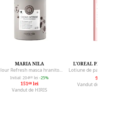
MARIA NILA
L'OREAL PROFESSIONN
Colour Refresh masca hranitoare cu pigmenti colorati pentru nuante maro Cacao Intense 300 ml
Initial: 204
lei
-25%
90
lei
68
52
151
lei
68
Vandut de Fashion Days
Vandut de HIRIS