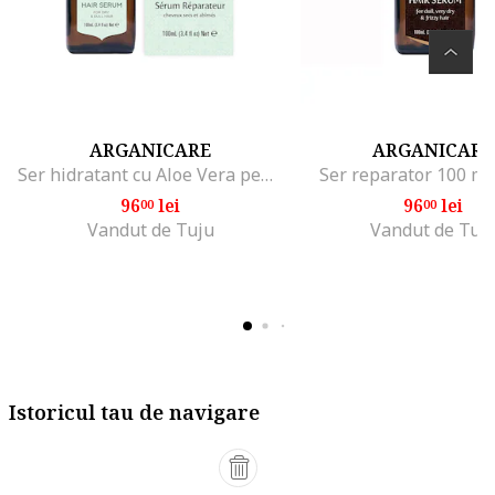
ARGANICARE
ARGANICARE
Ser hidratant cu Aloe Vera pentru par uscat si lipsit de stralucire, 100 ml
Ser reparator 100 ml
96
lei
96
lei
00
00
Vandut de Tuju
Vandut de Tuj
Istoricul tau de navigare