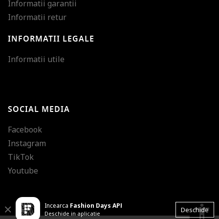
Informatii garantii
Informatii retur
INFORMATII LEGALE
Mareste dimensiunea
Informatii utile
Micsoreaza dimensiu
Mareste spatierea tex
SOCIAL MEDIA
Micsoreaza spatierea
Facebook
Mareste inaltimea ra
Instagram
Micsoreaza inaltimea
TikTok
Inverseaza culorile
Youtube
Nuante de gri
Incearca
Fashion Days APP
Cursor mare
accessibility
Close
Deschide
Deschide in aplicatie