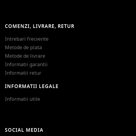
COMENZI, LIVRARE, RETUR
Intrebari frecvente
Metode de plata
Metode de livrare
Informatii garantii
Informatii retur
INFORMATII LEGALE
Mareste dimensiunea
Informatii utile
Micsoreaza dimensiu
Mareste spatierea tex
SOCIAL MEDIA
Micsoreaza spatierea