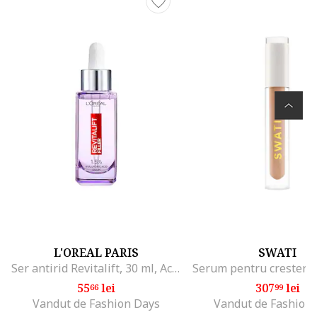
L'OREAL PARIS
SWATI
Ser antirid Revitalift, 30 ml, Acid Hialuronic
55
lei
307
lei
66
99
Vandut de Fashion Days
Vandut de Fashion