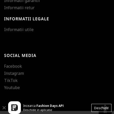
Informatii garantii
Informatii retur
INFORMATII LEGALE
Mareste dimensiunea
Informatii utile
Micsoreaza dimensiu
Mareste spatierea tex
SOCIAL MEDIA
Micsoreaza spatierea
Facebook
Mareste inaltimea ra
Instagram
Micsoreaza inaltimea
TikTok
Inverseaza culorile
Youtube
Nuante de gri
Incearca
Fashion Days APP
Cursor mare
accessibility
Close
Deschide
Deschide in aplicatie