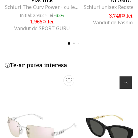
FISCHER
ATOMIC
Schiuri The Curv Power+ cu legaturi RS10 PR, 160cm, 108x71x96mm, multicolor
Initial: 2.932
lei
-32%
3.746
lei
50
35
1.965
lei
35
Vandut de Fashion
Vandut de SPORT GURU
Te-ar putea interesa