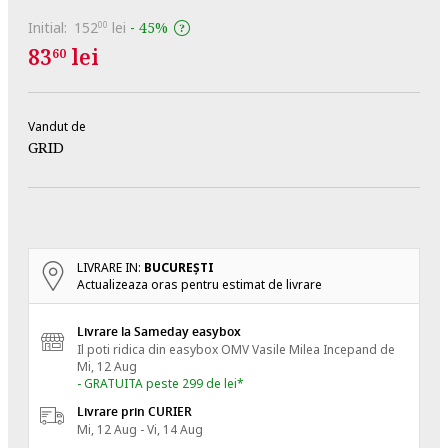
Initial:
152
lei
-
45%
00
83
lei
60
Vandut de
GRID
LIVRARE IN:
BUCUREŞTI
Actualizeaza oras pentru estimat de livrare
Livrare la Sameday easybox
Il poti ridica din easybox OMV Vasile Milea
Incepand de
Mi, 12 Aug
- GRATUITA peste 299 de lei*
Livrare prin CURIER
Mi, 12 Aug - Vi, 14 Aug