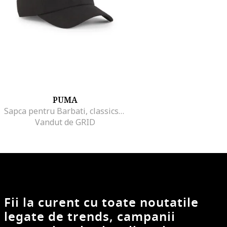
PUMA
Sapca pentru Barbati, classics graphic dad cap, 025490-01, MISC INTL, Negru
Vandut de GRID
Fii la curent cu toate noutatile
legate de trends, campanii