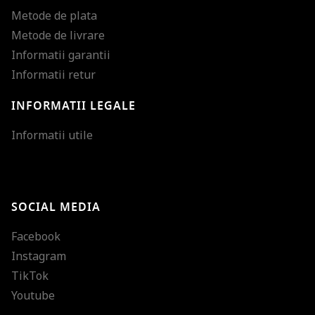
Metode de plata
Metode de livrare
Informatii garantii
Informatii retur
INFORMATII LEGALE
Mareste dimensiunea
Informatii utile
Micsoreaza dimensiu
Mareste spatierea tex
SOCIAL MEDIA
Micsoreaza spatierea
Facebook
Mareste inaltimea ra
Instagram
Micsoreaza inaltimea
TikTok
Inverseaza culorile
Youtube