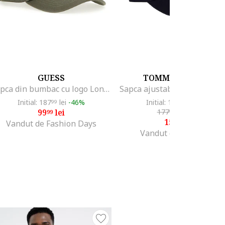
GUESS
TOMMY HILFIGER
Sapca din bumbac cu logo London, Kaki inchis
Initial: 187
lei
-46%
Initial: 190
lei
-16%
99
21
99
lei
177
lei
-11%
99
99
157
lei
99
Vandut de Fashion Days
Vandut de Modivo PL