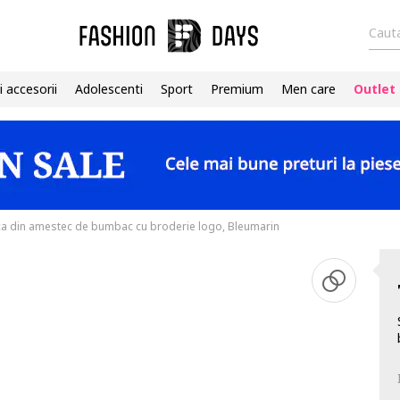
Cauta
i accesorii
Adolescenti
Sport
Premium
Men care
Outlet
a din amestec de bumbac cu broderie logo, Bleumarin