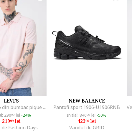
LEVI'S
NEW BALANCE
Tricou polo din bumbac pique cu dungi, Roz pastel
Pantofi sport 1906-U1906RNB
al: 290
lei
-24%
Initial: 846
lei
-50%
99
00
219
lei
423
lei
99
00
 de Fashion Days
Vandut de GRID