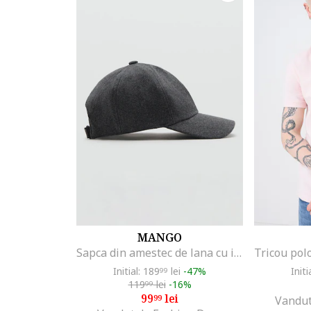
MANGO
Sapca din amestec de lana cu inchidere velcro, Gri
Initial: 189
lei
-47%
Initi
99
119
lei
-16%
99
99
lei
99
Vandut