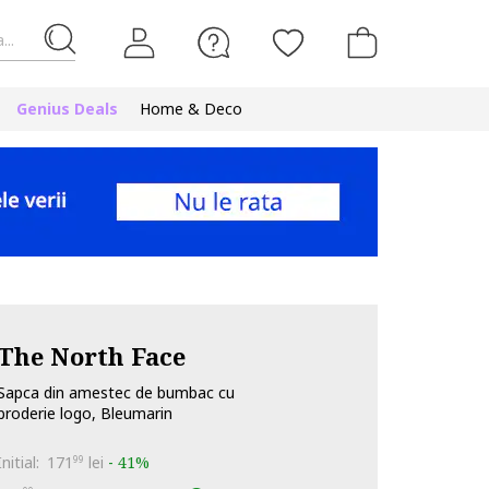
...
Genius Deals
Home & Deco
The North Face
Sapca din amestec de bumbac cu
broderie logo, Bleumarin
Initial:
171
lei
-
41%
99