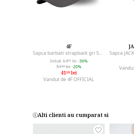
4F
J
Sapca barbati strapback gri 58cm
Initial: 64
lei
-36%
99
51
lei
-20%
99
Vandut
41
lei
59
Vandut de 4F OFFICIAL
Alti clienti au cumparat si