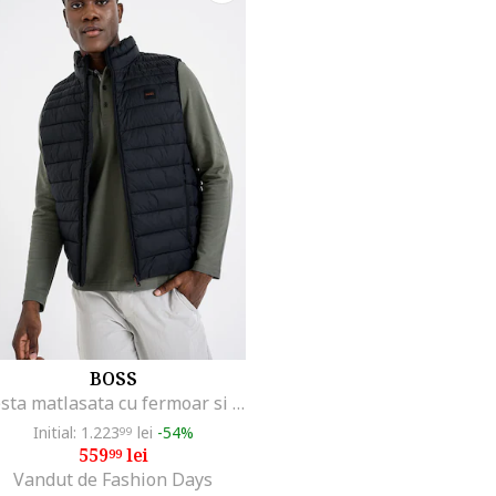
BOSS
Vesta matlasata cu fermoar si guler mediu, Negru
Initial: 1.223
lei
-54%
99
559
lei
99
Vandut de Fashion Days