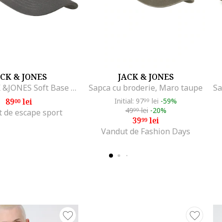
ACK & JONES
JACK & JONES
Sapca JACK &JONES Soft Base Tony 61324, Gri
Sapca cu broderie, Maro taupe
89
lei
Initial: 97
lei
-59%
00
99
49
lei
-20%
99
 de escape sport
39
lei
99
Vandut de Fashion Days