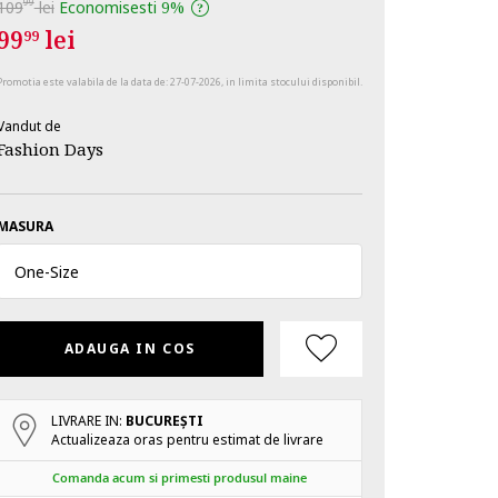
99
109
lei
Economisesti
9%
99
lei
99
Promotia este valabila de la data de:
27-07-2026
, in limita stocului disponibil.
Vandut de
Fashion Days
MASURA
One
-
Size
ADAUGA IN COS
LIVRARE IN:
BUCUREŞTI
Actualizeaza oras pentru estimat de livrare
Comanda acum si primesti produsul maine