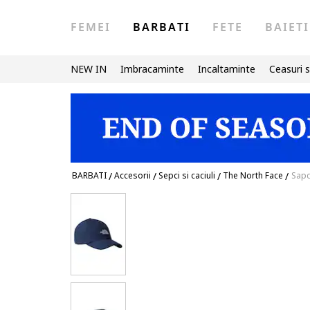
FEMEI
BARBATI
FETE
BAIETI
NEW IN
Imbracaminte
Incaltaminte
Ceasuri s
BARBATI
/
Accesorii
/
Sepci si caciuli
/
The North Face
/
Sapc