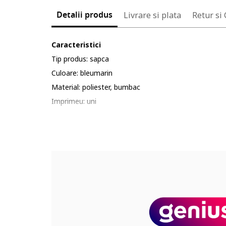
Detalii produs
Livrare si plata
Retur si
Caracteristici
Tip produs: sapca
Culoare: bleumarin
Material: poliester, bumbac
Imprimeu: uni
Sezon: primavara-vara, toamna-iarna
Detalii: logo brodat
Compozitie
Exterior: 53% bumbac, 47% poliester
Cod produs:
NF0A7WHO8K21