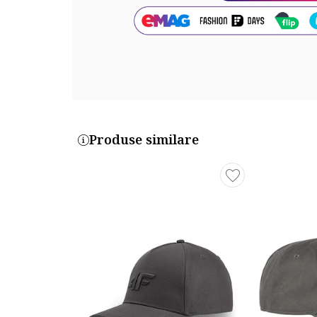
Part number key:
DGDJDKYBM
Produse similare