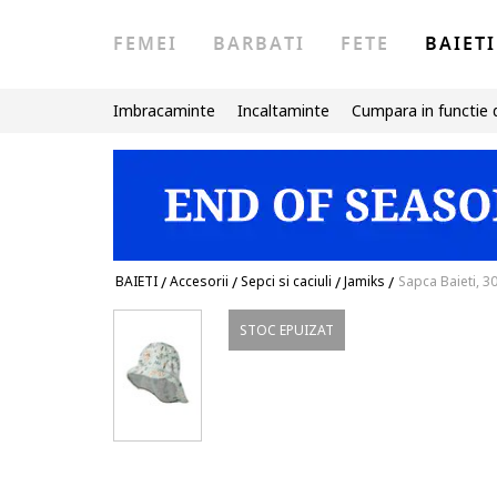
FEMEI
BARBATI
FETE
BAIETI
Imbracaminte
Incaltaminte
Cumpara in functie 
BAIETI
/
Accesorii
/
Sepci si caciuli
/
Jamiks
/
Sapca Baieti, 3
STOC EPUIZAT