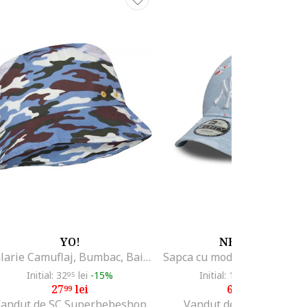
YO!
NEW ERA
Palarie Camuflaj, Bumbac, Baieti, Multicolor, Multicolor
Initial: 32
lei
-15%
Initial: 128
lei
-47%
95
99
27
lei
67
lei
99
99
andut de SC Superbebeshop
Vandut de Fashion Days