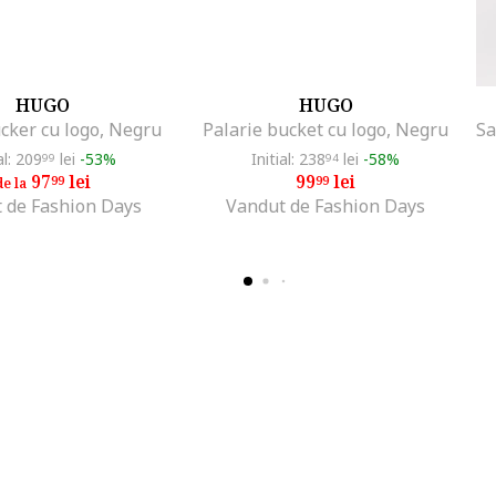
HUGO
HUGO
cker cu logo, Negru
Palarie bucket cu logo, Negru
al: 209
lei
-53%
Initial: 238
lei
-58%
99
94
97
lei
99
lei
99
99
de la
 de Fashion Days
Vandut de Fashion Days