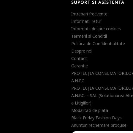
SUPORT SI ASISTENTA
Intrebari frecvente
Informatii retur
Informatii despre cookies
Termeni si Conditii
Politica de Confidentialitate
Despre noi
Contact
Garantie
PROTECŢIA CONSUMATORILOR
A.N.P.C.
PROTECŢIA CONSUMATORILOR
A.N.P.C. – SAL (Solutionarea Alt
a Litigiilor)
Modalitati de plata
Black Friday Fashion Days
Anunturi rechemare produse