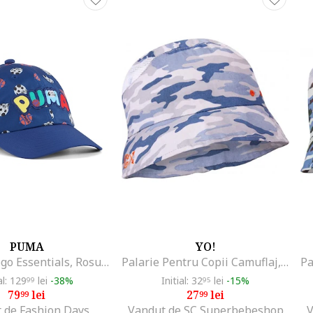
PUMA
YO!
Sapca cu logo Essentials, Rosu/Alb/Albastru inchis
Palarie Pentru Copii Camuflaj, Bumbac, Baieti, Multicolor, Multicolor
al: 129
lei
-38%
Initial: 32
lei
-15%
99
95
79
lei
27
lei
99
99
 de Fashion Days
Vandut de SC Superbebeshop
V