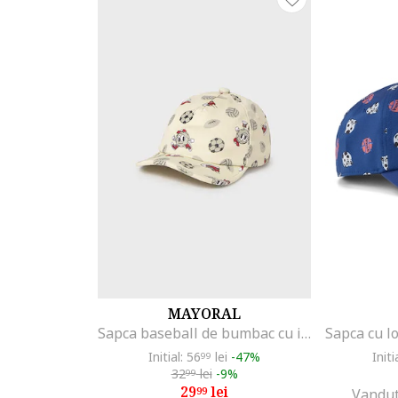
MAYORAL
Sapca baseball de bumbac cu imprimeu, Rosu/Alb/Bej deschis
Initial: 56
lei
-47%
Initi
99
32
lei
-9%
99
29
lei
99
Vandut