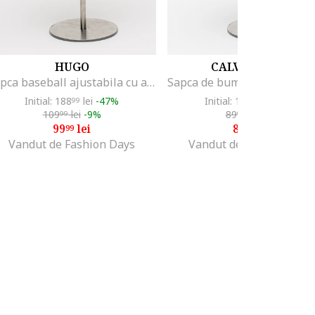
HUGO
CALVIN KLEIN
Sapca baseball ajustabila cu aplicatie logo, Rosu/Negru
Initial: 188
lei
-47%
Initial: 133
lei
-36%
99
99
109
lei
-9%
89
lei
-5%
99
99
99
lei
84
lei
99
99
Vandut de Fashion Days
Vandut de Fashion Days