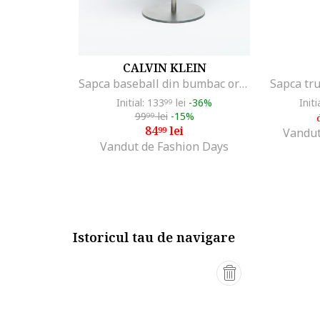
CALVIN KLEIN
Sapca baseball din bumbac organic cu banda velcro, Negru
Sapca tru
Initial: 133
lei
-36%
Initi
99
99
lei
-15%
99
84
lei
99
Vandut
Vandut de Fashion Days
Istoricul tau de navigare