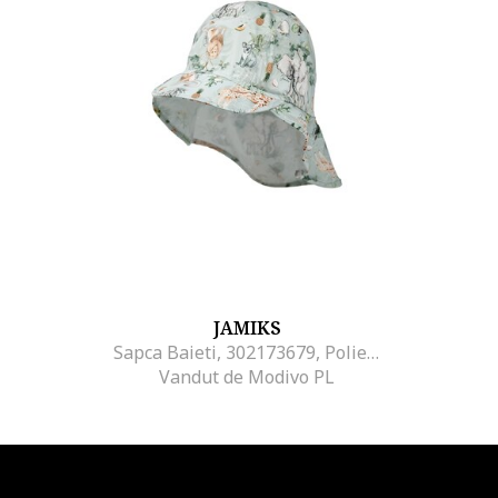
JAMIKS
Sapca Baieti, 302173679, Poliester, Verde
Vandut de Modivo PL