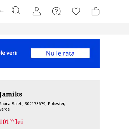
...
Jamiks
Sapca Baieti, 302173679, Poliester,
Verde
101
lei
99