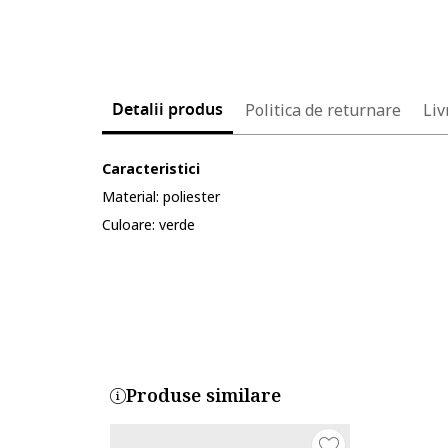
Detalii produs
Politica de returnare
Liv
Caracteristici
Material: poliester
Culoare: verde
Cod produs:
4159264-4_232903
Produse similare