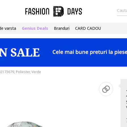
Cauta
de varsta
Genius Deals
Branduri
CARD CADOU
02173679, Poliester, Verde