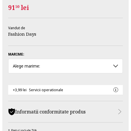
91
lei
50
Vandut de
Fashion Days
MARIME:
Alege marime:
+3,99 lei
Servicii operationale
Informatii conformitate produs
Pretul include TVA.