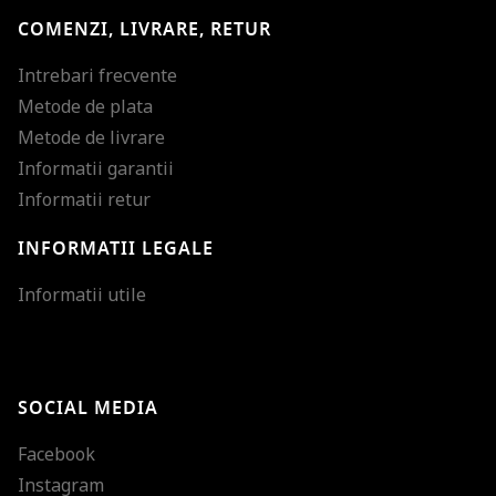
COMENZI, LIVRARE, RETUR
Intrebari frecvente
Metode de plata
Metode de livrare
Informatii garantii
Informatii retur
INFORMATII LEGALE
Mareste dimensiunea
Informatii utile
Micsoreaza dimensiu
Mareste spatierea tex
SOCIAL MEDIA
Micsoreaza spatierea
Facebook
Mareste inaltimea ra
Instagram