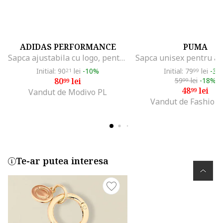
ADIDAS PERFORMANCE
PUMA
Sapca ajustabila cu logo, pentru antrenament, Negru
Initial: 90
lei
-10%
Initial: 79
lei
-38
21
99
80
lei
59
lei
-18%
99
99
48
lei
99
Vandut de Modivo PL
Vandut de Fashion
Te-ar putea interesa