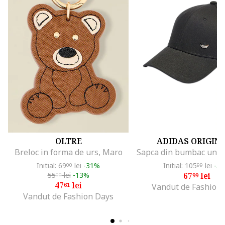
OLTRE
ADIDAS ORIGIN
Breloc in forma de urs, Maro
Initial: 69
lei
-31%
Initial: 105
lei
-3
00
99
55
lei
-13%
67
lei
00
99
47
lei
61
Vandut de Fashion
Vandut de Fashion Days