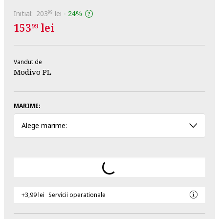
Initial:
203
lei
-
24%
99
153
lei
99
Vandut de
Modivo PL
MARIME:
Alege marime:
+3,99 lei
Servicii operationale