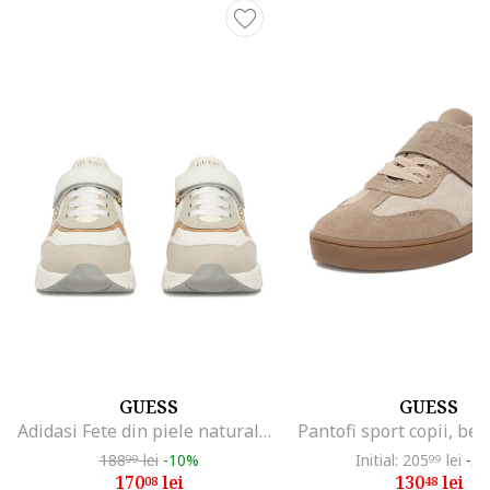
GUESS
GUESS
Adidasi Fete din piele naturala, Alb
188
lei
-10%
Initial: 205
lei
-3
99
99
170
lei
130
lei
08
48