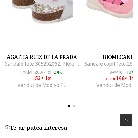
AGATHA RUIZ DE LA PRADA
BIOMECANIC
Sandale fete 305202062, Piele ecologica, 32 EU, Alb
Sandale copii fete 262
Initial: 203
lei
-24%
184
lei
-10%
99
99
153
lei
166
lei
99
49
de la
Vandut de Modivo PL
Vandut de Modivo
Te-ar putea interesa