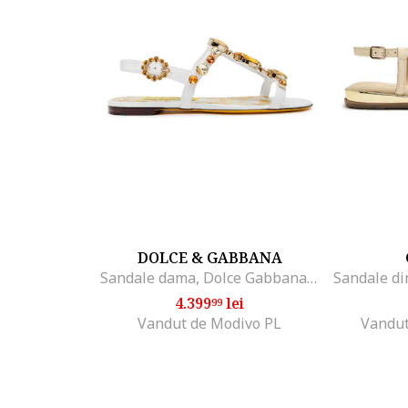
DOLCE & GABBANA
Sandale dama, Dolce Gabbana, piele naturala, model 8V135, alb,
4.399
lei
99
Vandut de Modivo PL
Vandut