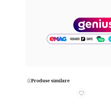
Compozitie
Partea superioara: piele naturala
Cod produs:
5579178-13_232903
Produse similare