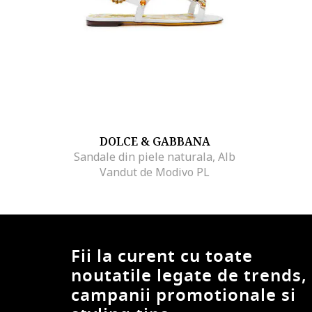
DOLCE & GABBANA
Sandale din piele naturala, Alb
Vandut de Modivo PL
Fii la curent cu toate
noutatile legate de trends,
campanii promotionale si