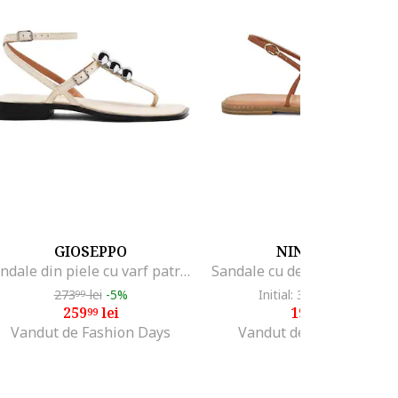
GIOSEPPO
NINE WEST
Sandale din piele cu varf patrat Reseburg, Alb murdar
273
lei
-5%
Initial: 345
lei
-42%
99
99
259
lei
199
lei
99
99
Vandut de Fashion Days
Vandut de Fashion Days