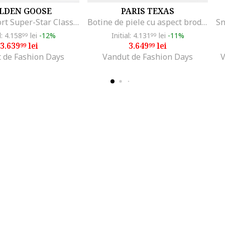
LDEN GOOSE
PARIS TEXAS
Pantofi sport Super-Star Classic cu logo stralucitor, Alb murdar/Roz prafuit
Botine de piele cu aspect brodat Dallas, Rosu inchis
l: 4.158
lei
-12%
Initial: 4.131
lei
-11%
99
99
3.639
lei
3.649
lei
99
99
 de Fashion Days
Vandut de Fashion Days
V