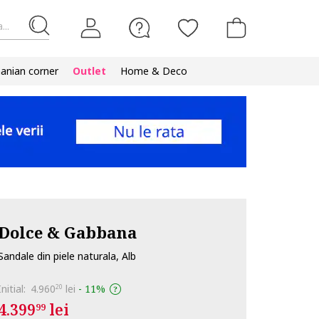
...
nian corner
Outlet
Home & Deco
Dolce & Gabbana
Sandale din piele naturala, Alb
Initial:
4.960
lei
-
11%
20
4.399
lei
99