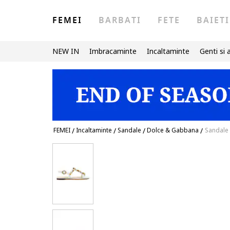
FEMEI
BARBATI
FETE
BAIETI
NEW IN
Imbracaminte
Incaltaminte
Genti si 
FEMEI
/
Incaltaminte
/
Sandale
/
Dolce & Gabbana
/
Sandale 