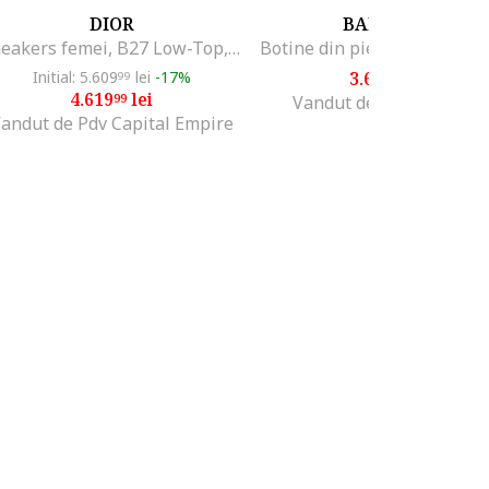
DIOR
BALDININI
Sneakers femei, B27 Low-Top, Gri
Initial: 5.609
lei
-17%
3.600
lei
99
00
4.619
lei
99
Vandut de Fashion Days
andut de Pdv Capital Empire