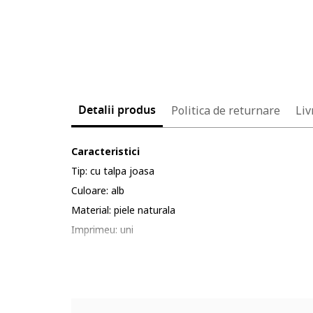
Detalii produs
Politica de returnare
Liv
Caracteristici
Tip: cu talpa joasa
Culoare: alb
Material: piele naturala
Imprimeu: uni
Stil: casual
Tip talpa: plata
Culoare elemente metalice: auriu
Sistem inchidere: catarama