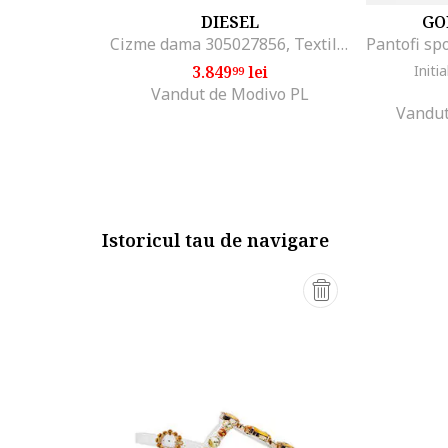
DIESEL
GO
Cizme dama 305027856, Textil, Negru, Negru
3.849
lei
Initia
99
Vandut de Modivo PL
Vandut
Istoricul tau de navigare