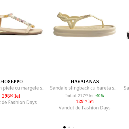
GIOSEPPO
HAVAIANAS
Sandale din piele cu margele si strasuri, Lila/Crem
Sandale slingback cu bareta separatoare, Galben deschis/Maro deschis
298
lei
Initial: 217
lei
-40%
99
99
129
lei
99
 de Fashion Days
Vandut de Fashion Days