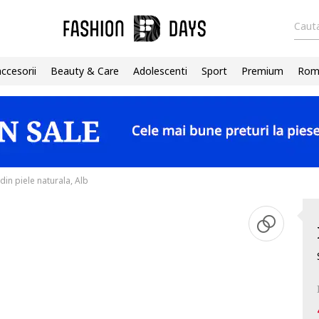
Cauta
accesorii
Beauty & Care
Adolescenti
Sport
Premium
Roma
din piele naturala, Alb