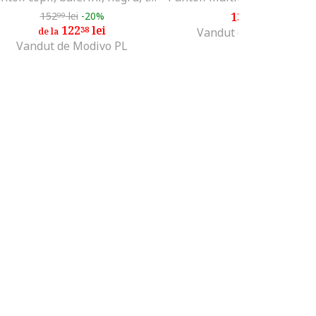
152
lei
-20%
134
lei
99
08
122
lei
38
Vandut de Modivo PL
de la
Vandut de Modivo PL