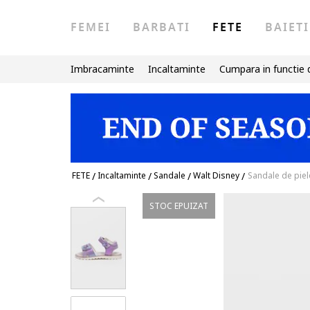
FEMEI
BARBATI
FETE
BAIETI
Imbracaminte
Incaltaminte
Cumpara in functie 
FETE
/
Incaltaminte
/
Sandale
/
Walt Disney
/
Sandale de piel
STOC EPUIZAT