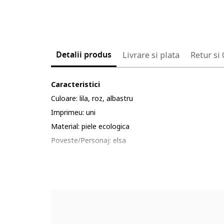
Detalii produs
Livrare si plata
Retur si
Caracteristici
Culoare: lila, roz, albastru
Imprimeu: uni
Material: piele ecologica
Poveste/Personaj: elsa
Sistem inchidere: velcro
Tip talpa: plata
Compozitie
Partea superioara: alte materiale
Material interior: piele naturala