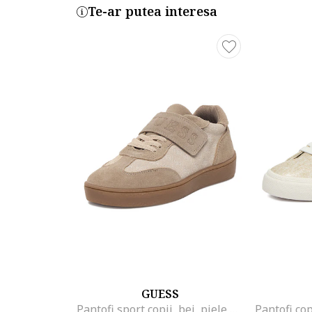
Te-ar putea interesa
GUESS
Pantofi sport copii, bej, piele naturala, sistem inchidere Velcro