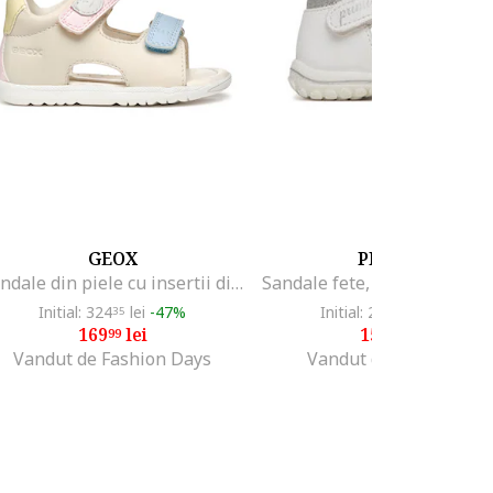
GEOX
PRIMIGI
Sandale din piele cu insertii din piele ecologica, Albastru deschis/Crem
Initial: 324
lei
-47%
Initial: 230
lei
-34%
35
21
169
lei
150
lei
99
99
Vandut de Fashion Days
Vandut de Modivo PL