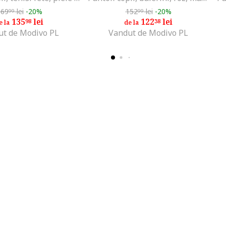
169
lei
-20%
152
lei
-20%
99
99
135
lei
122
lei
98
38
e la
de la
ut de Modivo PL
Vandut de Modivo PL