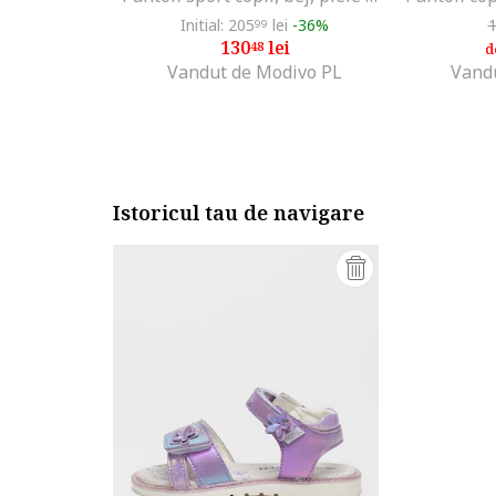
Initial: 205
lei
-36%
99
130
lei
48
d
Vandut de Modivo PL
Vand
Istoricul tau de navigare