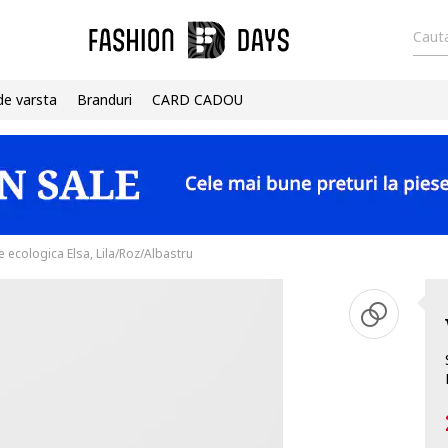
Cauta
de varsta
Branduri
CARD CADOU
e ecologica Elsa, Lila/Roz/Albastru