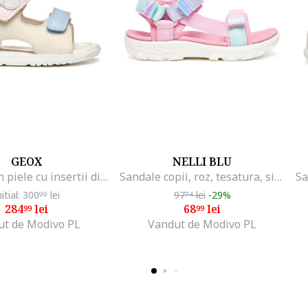
GEOX
NELLI BLU
Sandale din piele cu insertii din piele ecologica, Albastru deschis/Crem
Sandale copii, roz, tesatura, sistem inchidere Velcro
nitial: 300
lei
97
lei
-29%
99
74
284
lei
68
lei
99
99
ut de Modivo PL
Vandut de Modivo PL