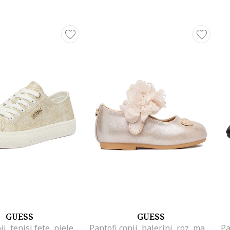
GUESS
GUESS
Pantofi copii, tenisi fete, piele ecologica, auriu
Pantofi copii, balerini, roz, material sintetic, inchidere velcro