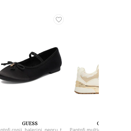
GUESS
GUESS
Pantofi copii, balerini, negru, textil