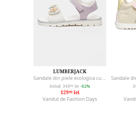
LUMBERJACK
Sandale din piele ecologica cu aplicatie cu model floral Lovely, Alb/Lila
Initial: 343
lei
-62%
I
99
129
lei
99
Vandut de Fashion Days
Vand