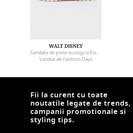
WALT DISNEY
Sandale de piele ecologica Elsa, Lila/Roz/Albastru
Vandut de Fashion Days
Fii la curent cu toate
noutatile legate de trends,
campanii promotionale si
styling tips.