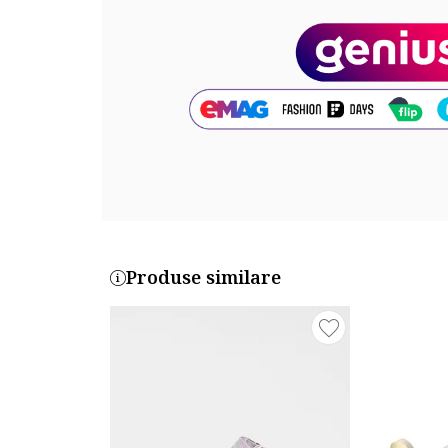
Material talpa: alte materiale
Cod produs:
D4310613S-0032
Produse similare