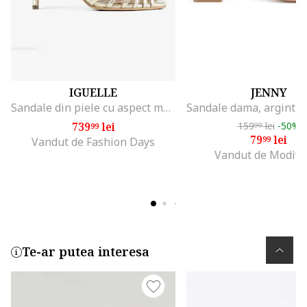
IGUELLE
JENNY
Sandale din piele cu aspect metalizat Birdy, Auriu
739
lei
159
lei
-50%
99
99
79
lei
99
Vandut de Fashion Days
Vandut de Modivo
Te-ar putea interesa