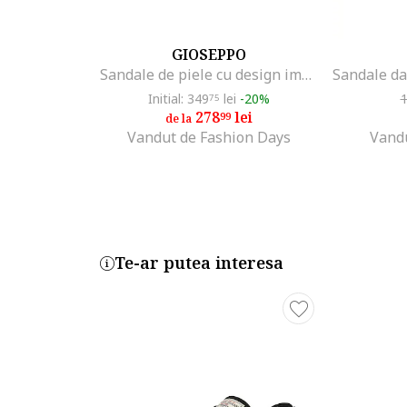
GIOSEPPO
Sandale de piele cu design impletit, Alb murdar
Initial: 349
lei
-20%
75
278
lei
99
de la
Vandut de Fashion Days
Vand
Te-ar putea interesa