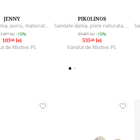
JENNY
PIKOLINOS
Sandale dama, auriu, material textil
Sandale dama, piele naturala, auriu
114
lei
-10%
594
lei
-10%
99
89
103
lei
535
lei
48
40
ut de Modivo PL
Vandut de Modivo PL