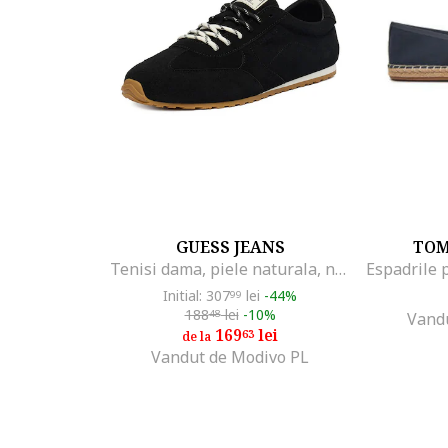
GUESS JEANS
TOM
Tenisi dama, piele naturala, negru
Initial: 307
lei
-44%
99
188
lei
-10%
48
Vand
169
lei
63
de la
Vandut de Modivo PL