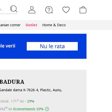
...
nian corner
Outlet
Home & Deco
BADURA
Sandale dama K-7626-4, Plastic, Auriu,
Initial:
171
lei
-
19%
20
99
152
lei
Economisesti
10%