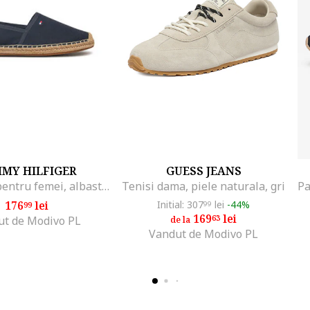
MY HILFIGER
GUESS JEANS
Espadrile pentru femei, albastru, Albastru
Tenisi dama, piele naturala, gri
176
lei
Initial: 307
lei
-44%
99
99
169
lei
63
ut de Modivo PL
de la
Vandut de Modivo PL