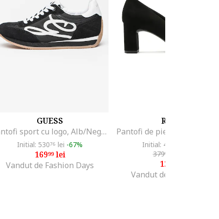
GUESS
RYŁKO
Pantofi sport cu logo, Alb/Negru
Initial: 530
lei
-67%
Initial: 439
lei
-70%
76
00
169
lei
379
lei
-65%
99
00
129
lei
00
Vandut de Fashion Days
Vandut de Fashion Days