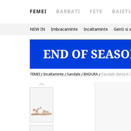
FEMEI
BARBATI
FETE
BAIETI
NEW IN
Imbracaminte
Incaltaminte
Genti si 
FEMEI
/
Incaltaminte
/
Sandale
/
BADURA
/
Sandale dama K-76