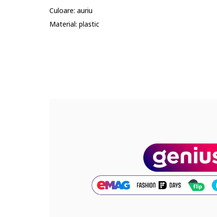
Culoare: auriu
Material: plastic
Cod produs:
90188336-13_232903
Part number key:
D7XHC23BM