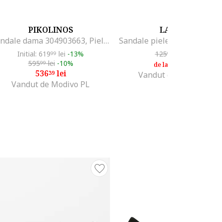
PIKOLINOS
LASOCKI
Sandale dama 304903663, Piele naturala, Bej, Bej
Sandale piele naturala, bej,
Initial: 619
lei
-13%
125
lei
-10%
99
99
595
lei
-10%
113
lei
99
39
de la
536
lei
39
Vandut de Modivo PL
Vandut de Modivo PL