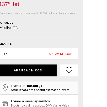
137
lei
69
Promotia este valabila de la data de:
03-08-2026
, in limita stocului disponibil.
Vandut de
Modivo PL
MASURA
37
MAI AVEM DOAR 1
ADAUGA IN COS
LIVRARE IN:
BUCUREŞTI
Actualizeaza oras pentru estimat de livrare
Livrare la Sameday easybox
Il poti ridica din easybox OMV Vasile Milea