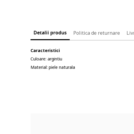
Detalii produs
Politica de returnare
Liv
Caracteristici
Culoare: argintiu
Material: piele naturala
Cod produs:
4628509-14_232903