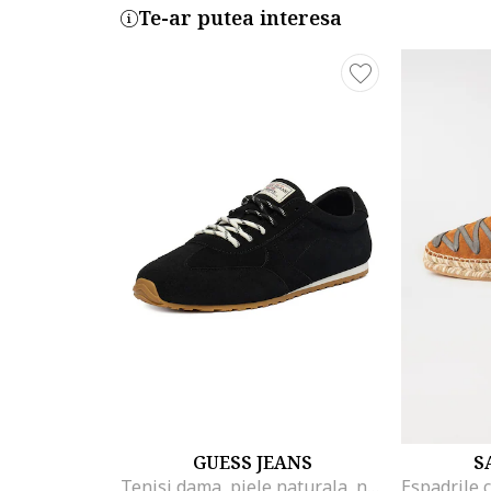
Te-ar putea interesa
GUESS JEANS
S
Tenisi dama, piele naturala, negru