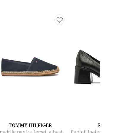
TOMMY HILFIGER
RYŁKO
Espadrile pentru femei, albastru, Albastru