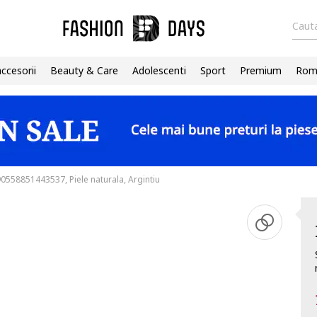
Cauta
accesorii
Beauty & Care
Adolescenti
Sport
Premium
Roma
0558851443537, Piele naturala, Argintiu