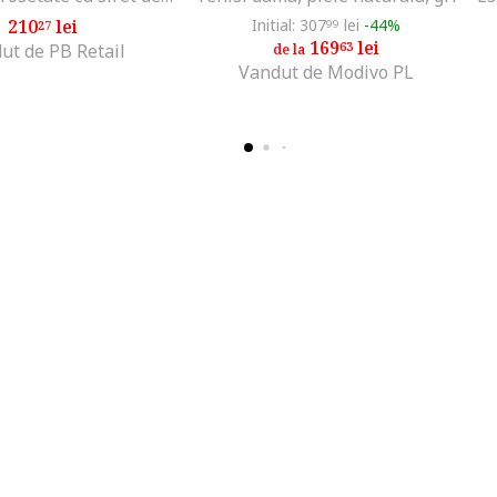
210
lei
Initial: 307
lei
-44%
27
99
169
lei
63
ut de PB Retail
de la
Vandut de Modivo PL