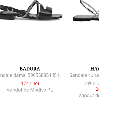
BADURA
HAVAIANAS
Sandale dama, 590558851451038, Piele naturala, Negru
174
lei
Initial: 244
lei
-55%
99
99
109
lei
99
Vandut de Modivo PL
Vandut de Fashion Days