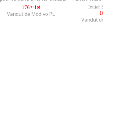
176
lei
Initial: 649
lei
-70%
99
00
189
lei
00
Vandut de Modivo PL
Vandut de Fashion Days