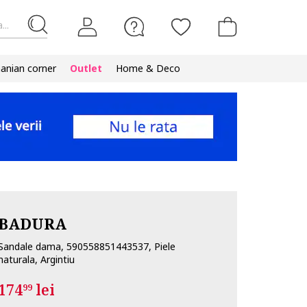
...
nian corner
Outlet
Home & Deco
BADURA
Sandale dama, 590558851443537, Piele
naturala, Argintiu
174
lei
99