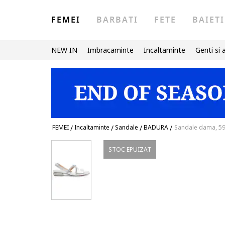
FEMEI
BARBATI
FETE
BAIETI
NEW IN
Imbracaminte
Incaltaminte
Genti si 
FEMEI
/
Incaltaminte
/
Sandale
/
BADURA
/
Sandale dama, 59
STOC EPUIZAT