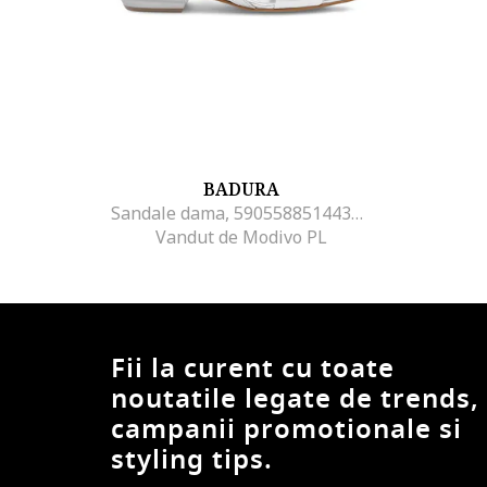
BADURA
Sandale dama, 590558851443537, Piele naturala, Argintiu
Vandut de Modivo PL
Fii la curent cu toate
noutatile legate de trends,
campanii promotionale si
styling tips.