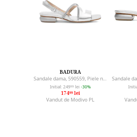
BADURA
Sandale dama, 590559, Piele naturala, Argintiu,
Initial: 249
lei
-30%
Initi
99
174
lei
99
Vandut de Modivo PL
Vand