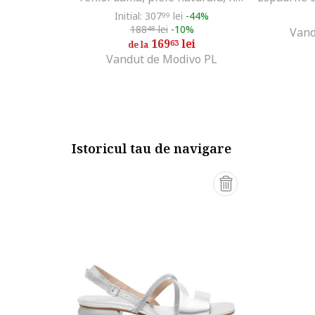
Initial: 307
lei
-44%
99
188
lei
-10%
48
Vand
169
lei
63
de la
Vandut de Modivo PL
Istoricul tau de navigare