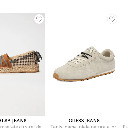
ALSA JEANS
GUESS JEANS
Espadrile crosetate cu siret decorativ
Tenisi dama, piele naturala, gri