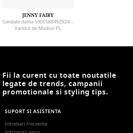
JENNY FAIRY
Sandale dama 5905588492924, Sintetic, 36 EU, Negru
Vandut de Modivo PL
Fii la curent cu toate noutatile
legate de trends, campanii
promotionale si styling tips.
SUPORT SI ASISTENTA
Intrebari frecvente
Informatii retur