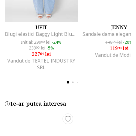
UFIT
JENNY
Blugi elastici Baggy Light Blue 21288, Albastru deschis
Initial: 299
lei
-24%
149
lei
-20%
00
99
239
lei
-5%
119
lei
00
98
227
lei
04
Vandut de Modivo
Vandut de TEXTEL INDUSTRY
SRL
Te-ar putea interesa