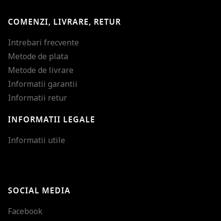
COMENZI, LIVRARE, RETUR
Intrebari frecvente
Metode de plata
Metode de livrare
Informatii garantii
Informatii retur
INFORMATII LEGALE
Mareste dimensiunea
Informatii utile
Micsoreaza dimensiu
Mareste spatierea tex
SOCIAL MEDIA
Micsoreaza spatierea
Facebook
Mareste inaltimea ra