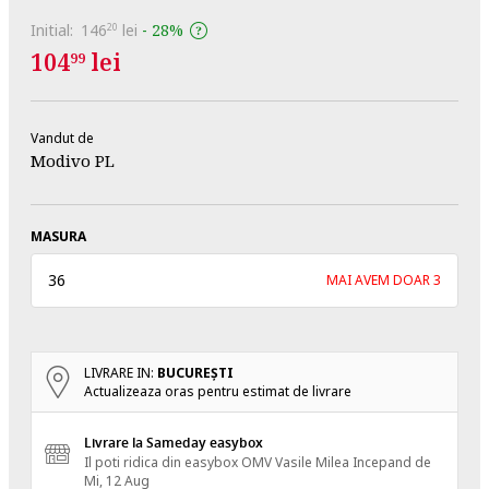
Initial:
146
lei
-
28%
20
104
lei
99
Vandut de
Modivo PL
MASURA
36
MAI AVEM DOAR 3
LIVRARE IN:
BUCUREŞTI
Actualizeaza oras pentru estimat de livrare
Livrare la Sameday easybox
Il poti ridica din easybox OMV Vasile Milea
Incepand de
Mi, 12 Aug