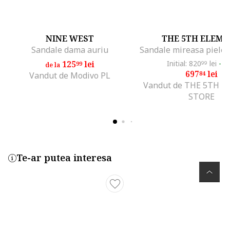
NINE WEST
THE 5TH ELEM
Sandale dama auriu
125
lei
Initial: 820
lei
-1
99
99
de la
697
lei
84
Vandut de Modivo PL
Vandut de THE 5TH 
STORE
Te-ar putea interesa