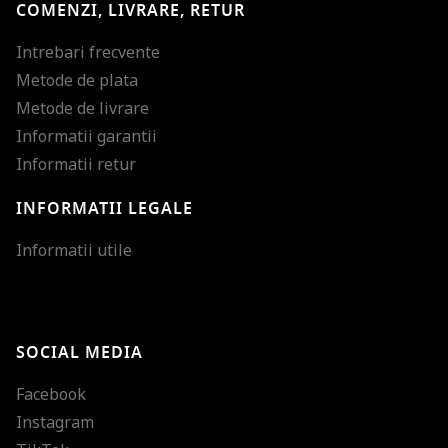
COMENZI, LIVRARE, RETUR
Intrebari frecvente
Metode de plata
Metode de livrare
Informatii garantii
Informatii retur
INFORMATII LEGALE
Mareste dimensiunea
Informatii utile
Micsoreaza dimensiu
Mareste spatierea tex
SOCIAL MEDIA
Micsoreaza spatierea
Facebook
Mareste inaltimea ra
Instagram
Micsoreaza inaltimea