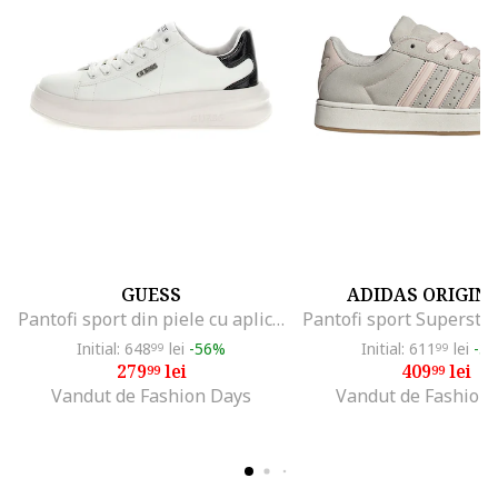
GUESS
ADIDAS ORIGIN
Pantofi sport din piele cu aplicatie logo, Alb/Negru
Initial: 648
lei
-56%
Initial: 611
lei
-3
99
99
279
lei
409
lei
99
99
Vandut de Fashion Days
Vandut de Fashion