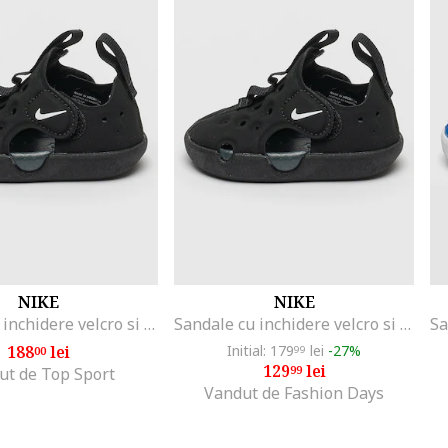
NIKE
NIKE
Sandale cu inchidere velcro si logo Sunray Protect 4, Negru
Sandale cu inchidere velcro si logo Sunray Protect 4, Negru
188
lei
Initial: 179
lei
-27%
00
99
129
lei
99
ut de Top Sport
Vandut de Fashion Days