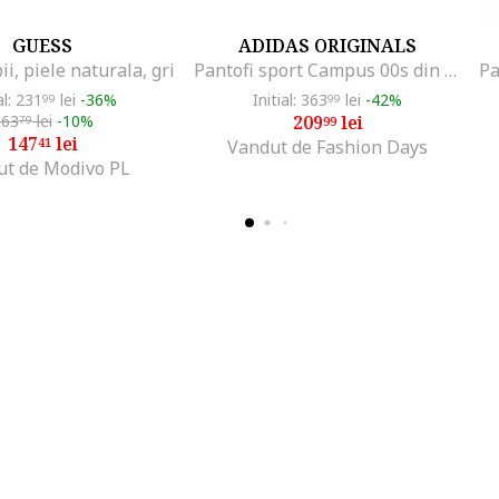
GUESS
ADIDAS ORIGINALS
ii, piele naturala, gri
Pantofi sport Campus 00s din piele intoarsa, Alb/Negru
al: 231
lei
-36%
Initial: 363
lei
-42%
99
99
163
lei
-10%
209
lei
79
99
147
lei
41
Vandut de Fashion Days
ut de Modivo PL