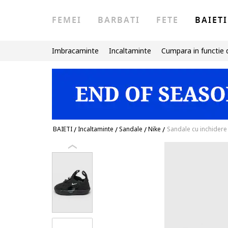
FEMEI
BARBATI
FETE
BAIETI
Imbracaminte
Incaltaminte
Cumpara in functie 
BAIETI
/
Incaltaminte
/
Sandale
/
Nike
/
Sandale cu inchidere 