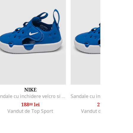
NIKE
NIKE
Sandale cu inchidere velcro si logo Sunray Protect 4, Albastru royal
188
lei
210
lei
00
99
Vandut de Top Sport
Vandut de STEPSPORT