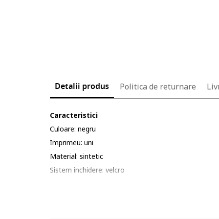
Detalii produs
Politica de returnare
Liv
Caracteristici
Culoare: negru
Imprimeu: uni
Material: sintetic
Sistem inchidere: velcro
Tip talpa: plata
Compozitie
Partea superioara: alte materiale