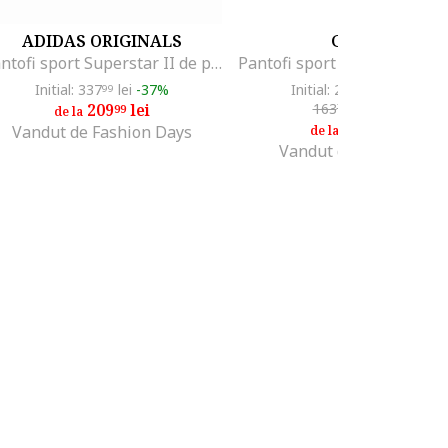
ADIDAS ORIGINALS
GUESS
Pantofi sport Superstar II de piele, Negru/Roz pastel
Initial: 337
lei
-37%
Initial: 231
lei
-36%
99
99
209
lei
163
lei
-10%
99
79
de la
147
lei
41
Vandut de Fashion Days
de la
Vandut de Modivo PL