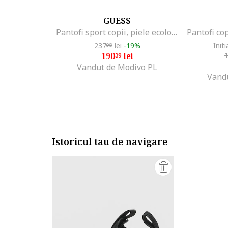
GUESS
Pantofi sport copii, piele ecologica, negru, cu fermoar
Pantofi cop
237
lei
-19%
Initi
98
190
lei
39
Vandut de Modivo PL
Vand
Istoricul tau de navigare