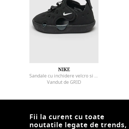
NIKE
Sandale cu inchidere velcro si logo Sunray Protect 4, Negru
Vandut de GRID
Fii la curent cu toate
noutatile legate de trends,