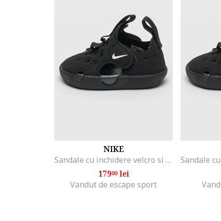
NIKE
Sandale cu inchidere velcro si logo Sunray Protect 4, Negru
179
lei
00
Vandut de escape sport
Vand