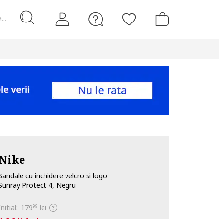
...
Nike
Sandale cu inchidere velcro si logo
Sunray Protect 4, Negru
Initial:
179
lei
99