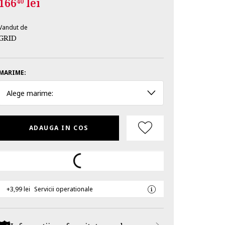
166
lei
40
Vandut de
GRID
MARIME:
Alege marime:
ADAUGA IN COS
+3,99 lei
Servicii operationale