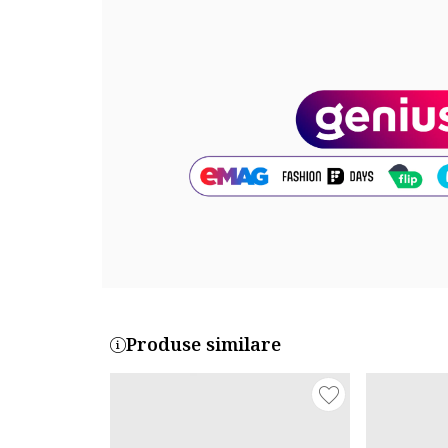
Material interior: alte materiale
Material talpa: alte materiale
Cod produs:
HF6278-001_221593
Produse similare