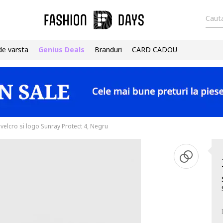
Cauta
de varsta
Genius Deals
Branduri
CARD CADOU
velcro si logo Sunray Protect 4, Negru