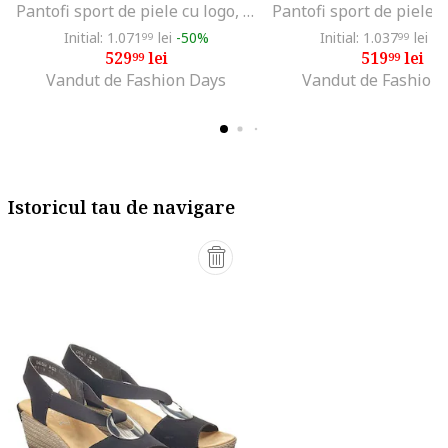
Pantofi sport de piele cu logo, Alb
Initial: 1.071
lei
-50%
Initial: 1.037
lei
-4
99
99
529
lei
519
lei
99
99
Vandut de Fashion Days
Vandut de Fashion
Istoricul tau de navigare