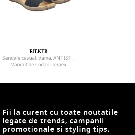
RIEKER
Sandale casual, dama, ANTISTRESS, 624H6-00 negru, piele ecologica, platforma, Negru
Vandut de Codani Impex
Fii la curent cu toate noutatile
legate de trends, campanii
promotionale si styling tips.