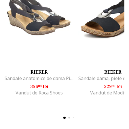
RIEKER
RIEKER
Sandale anatomice de dama Piele ecologica, Negru, Negru
356
lei
329
lei
80
99
Vandut de Roca Shoes
Vandut de Modivo