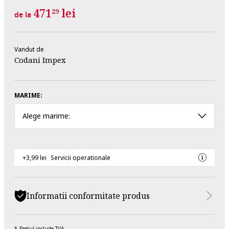
471
lei
29
de la
Vandut de
Codani Impex
MARIME:
Alege marime:
+3,99 lei
Servicii operationale
Informatii conformitate produs
Pretul include TVA.