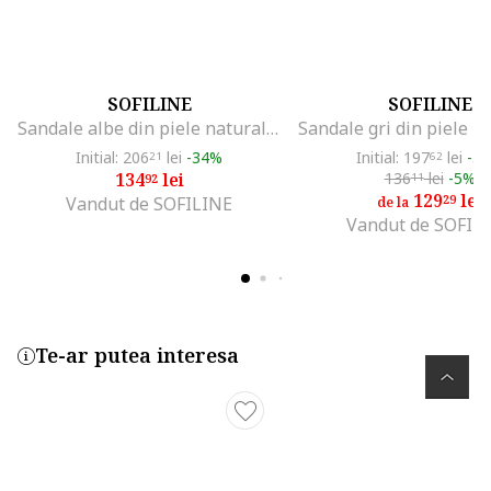
SOFILINE
SOFILINE
Sandale albe din piele naturala Ozana M5 8154, Alb
Initial: 206
lei
-34%
Initial: 197
lei
-3
21
62
134
lei
136
lei
-5%
92
11
129
lei
29
Vandut de SOFILINE
de la
Vandut de SOFIL
Te-ar putea interesa