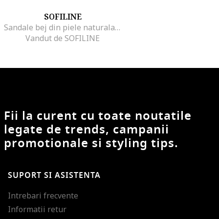
SOFILINE
Sandale bej din piele naturala Ozana M5 12692, Bej
Vandut de SOFILINE
Fii la curent cu toate noutatile
legate de trends, campanii
promotionale si styling tips.
SUPORT SI ASISTENTA
Intrebari frecvente
Informatii retur