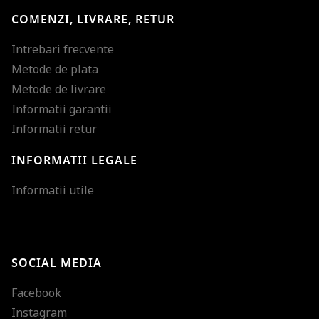
COMENZI, LIVRARE, RETUR
Intrebari frecvente
Metode de plata
Metode de livrare
Informatii garantii
Informatii retur
INFORMATII LEGALE
Mareste dimensiunea
Informatii utile
Micsoreaza dimensiu
Mareste spatierea tex
SOCIAL MEDIA
Micsoreaza spatierea
Facebook
Mareste inaltimea ra
Instagram