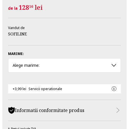
128
lei
16
de la
Vandut de
SOFILINE
MARIME:
Alege marime:
+3,99 lei
Servicii operationale
Informatii conformitate produs
Pretul include TVA.