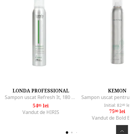
LONDA PROFESSIONAL
KEMON
Sampon uscat Refresh It, 180 ml
54
lei
Initial: 82
lei
05
49
75
lei
00
Vandut de HIRIS
Vandut de Bold Be