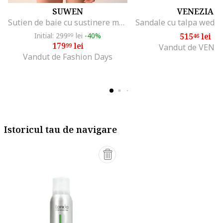
SUWEN
VENEZIA
Sutien de baie cu sustinere metalica, Multicolor
Initial: 299
lei
-40%
515
lei
99
46
179
lei
99
Vandut de VENE
Vandut de Fashion Days
Istoricul tau de navigare