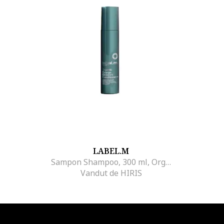
LABEL.M
Sampon Shampoo, 300 ml, Organic Orange Blossom Conditioner
Vandut de HIRIS