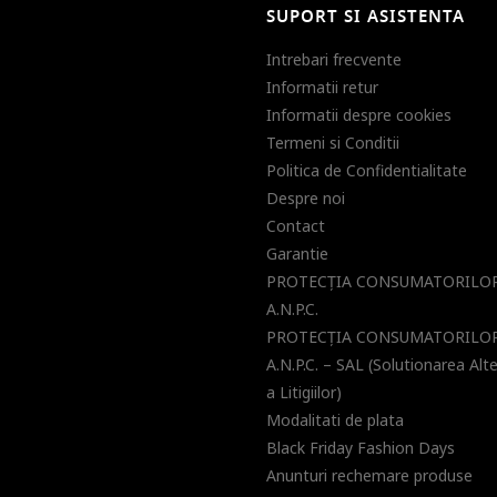
SUPORT SI ASISTENTA
Intrebari frecvente
Informatii retur
Informatii despre cookies
Termeni si Conditii
Politica de Confidentialitate
Despre noi
Contact
Garantie
PROTECŢIA CONSUMATORILOR
A.N.P.C.
PROTECŢIA CONSUMATORILOR
A.N.P.C. – SAL (Solutionarea Alt
a Litigiilor)
Modalitati de plata
Black Friday Fashion Days
Anunturi rechemare produse