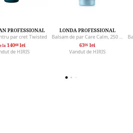
AN PROFESSIONAL
LONDA PROFESSIONAL
tru par cret Twisted
Balsam de par Care Calm, 250 ml
140
lei
63
lei
68
05
e la
ndut de HIRIS
Vandut de HIRIS