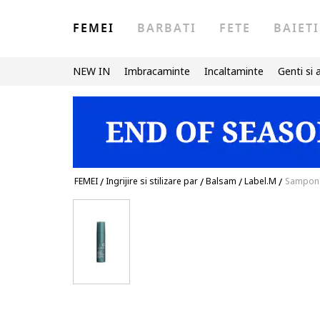
FEMEI
BARBATI
FETE
BAIETI
NEW IN
Imbracaminte
Incaltaminte
Genti si 
FEMEI
/
Ingrijire si stilizare par
/
Balsam
/
Label.M
/
Sampon 