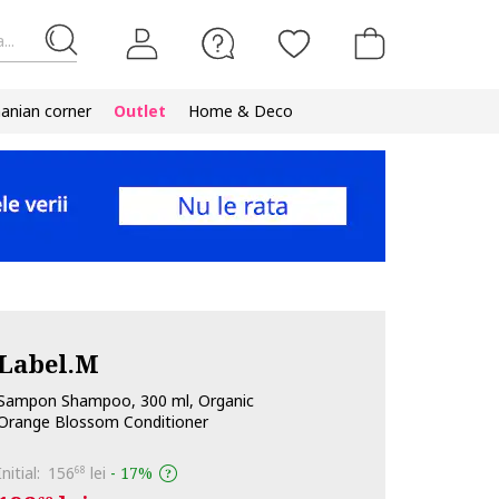
...
nian corner
Outlet
Home & Deco
Label.M
Sampon Shampoo, 300 ml, Organic
Orange Blossom Conditioner
Initial:
156
lei
-
17%
68