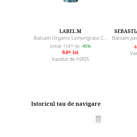
LABEL.M
SEBASTI
Balsam Organic Lemongrass Conditioner, 200 ml
Balsam pen
Initial: 153
lei
-45%
05
d
84
lei
05
Va
Vandut de HIRIS
Istoricul tau de navigare