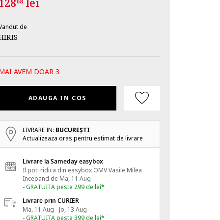
128
lei
68
Vandut de
HIRIS
MAI AVEM DOAR 3
ADAUGA IN COS
LIVRARE IN:
BUCUREŞTI
Actualizeaza oras pentru estimat de livrare
Livrare la Sameday easybox
Il poti ridica din easybox OMV Vasile Milea
Incepand de
Ma, 11 Aug
- GRATUITA peste 299 de lei*
Livrare prin CURIER
Ma, 11 Aug - Jo, 13 Aug
- GRATUITA peste 399 de lei*