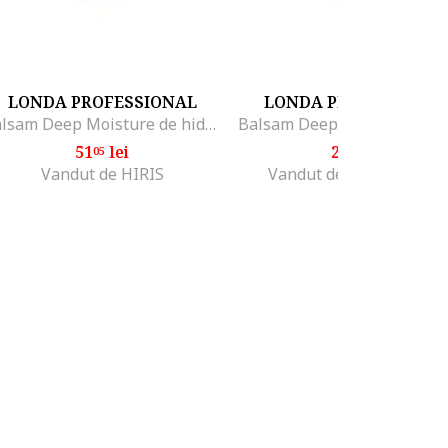
LONDA PROFESSIONAL
LONDA PROFESSIONA
Balsam Deep Moisture de hidratare intensiva pentru par uscat, 250 ml
51
lei
24
lei
05
99
Vandut de HIRIS
Vandut de Fashion Days