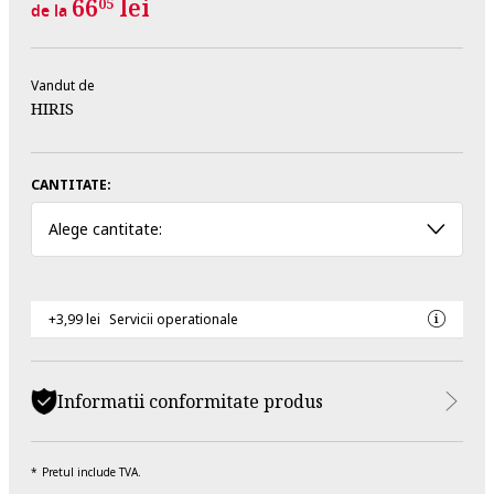
66
lei
05
de la
Vandut de
HIRIS
CANTITATE:
Alege cantitate:
+3,99 lei
Servicii operationale
Informatii conformitate produs
Pretul include TVA.