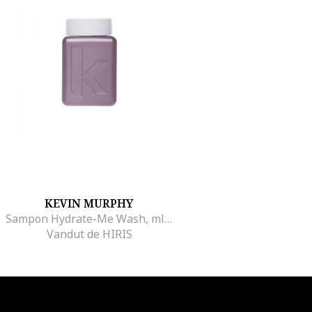
KEVIN MURPHY
Sampon Hydrate-Me Wash, ml78
Vandut de HIRIS