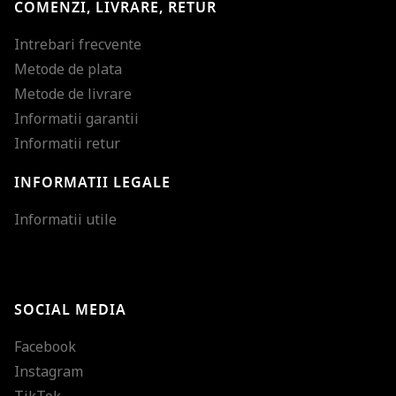
COMENZI, LIVRARE, RETUR
Intrebari frecvente
Metode de plata
Metode de livrare
Informatii garantii
Informatii retur
INFORMATII LEGALE
Mareste dimensiunea
Informatii utile
Micsoreaza dimensiu
Mareste spatierea tex
SOCIAL MEDIA
Micsoreaza spatierea
Facebook
Mareste inaltimea ra
Instagram
Micsoreaza inaltimea