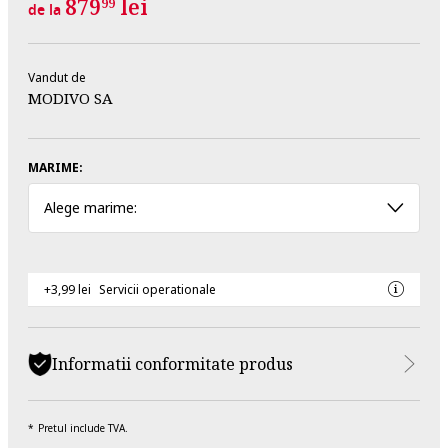
879
lei
99
de la
Vandut de
MODIVO SA
MARIME:
Alege marime:
+3,99 lei
Servicii operationale
Informatii conformitate produs
Pretul include TVA.