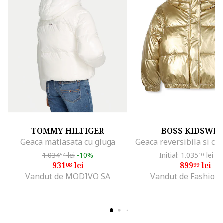
TOMMY HILFIGER
BOSS KIDSWE
Geaca matlasata cu gluga
1.034
lei
-10%
Initial: 1.035
lei
-1
54
10
931
lei
899
lei
08
99
Vandut de MODIVO SA
Vandut de Fashion