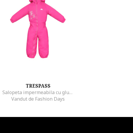
TRESPASS
Salopeta impermeabila cu gluga si vatelina Dripdrop, Fucsia
Vandut de Fashion Days