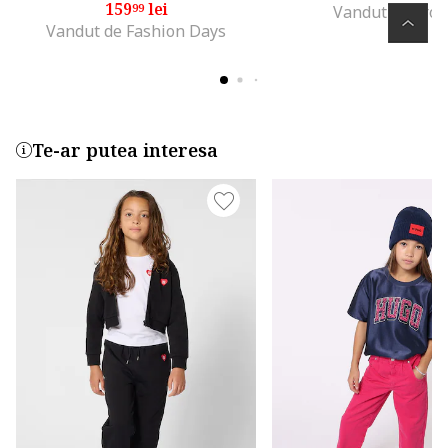
159
lei
99
Vandut de droo
Vandut de Fashion Days
Te-ar putea interesa