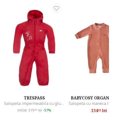
TRESPASS
BABYCOSY ORGANI
Salopeta impermeabila cu gluga si vatelina Dripdrop, Rosu
Initial: 375
lei
-57%
134
lei
99
23