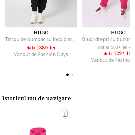
HUGO
HUGO
Tricou de bumbac cu logo discret, Rosu/Alb optic
188
lei
Initial: 503
lei
-7
99
31
de la
129
lei
99
Vandut de Fashion Days
de la
Vandut de Fashion
Istoricul tau de navigare