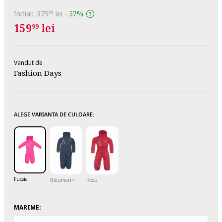
Initial:
375
lei
-
57%
99
159
lei
99
Vandut de
Fashion Days
ALEGE VARIANTA DE CULOARE:
Fucsia
Bleumarin
Rosu
MARIME: