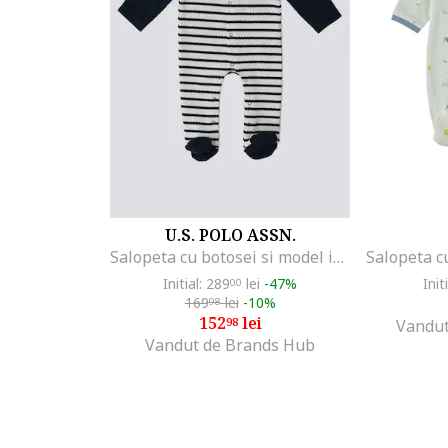
U.S. POLO ASSN.
Salopeta cu botosei si model in dungi, Alb murdar/Bleumarin
Initial: 289
lei
-47%
Init
00
169
lei
-10%
98
152
lei
98
Vandut
Vandut de Brands Hub