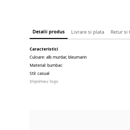
Detalii produs
Livrare si plata
Retur si
Caracteristici
Culoare: alb murdar, bleumarin
Material: bumbac
Stil: casual
Imprimeu: logo
Croiala: regular fit
Decolteu: cache-coeur
Lungime maneca: maneca lunga
Detalii: model dres
Sistem inchidere: capse