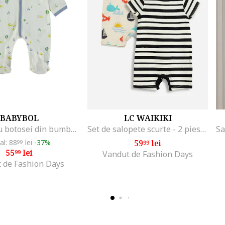
BABYBOL
LC WAIKIKI
Salopeta cu botosei din bumbac si imprimeu, Albastru prafuit/Grej
Set de salopete scurte - 2 piese, Multicolor
ial: 88
lei
-37%
59
lei
99
99
55
lei
99
Vandut de Fashion Days
 de Fashion Days