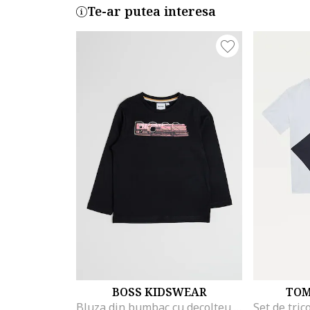
Te-ar putea interesa
BOSS KIDSWEAR
TOM
Bluza din bumbac cu decolteu la baza gatului si logo, Negru/Roz deschis