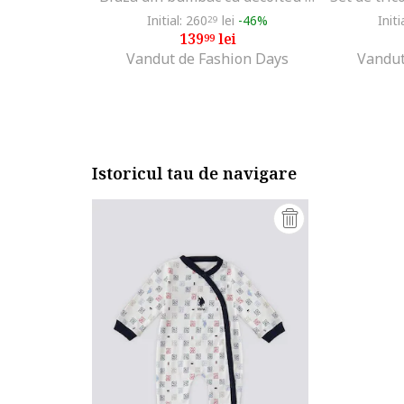
Initial: 260
lei
-46%
Initi
29
139
lei
99
Vandut de Fashion Days
Vandut
Istoricul tau de navigare