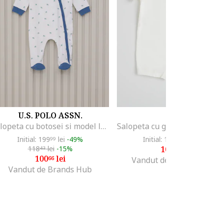
U.S. POLO ASSN.
GAP
Salopeta cu botosei si model logo, Alb/Albastru
Initial: 199
lei
-49%
Initial: 161
lei
-32%
99
99
118
lei
-15%
109
lei
43
99
100
lei
66
Vandut de Fashion Days
Vandut de Brands Hub