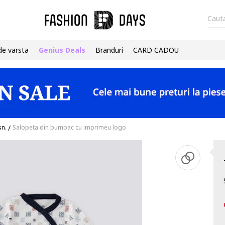
Cauta
de varsta
Genius Deals
Branduri
CARD CADOU
sn.
/
Salopeta din bumbac cu imprimeu logo