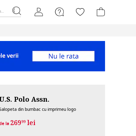
...
U.S. Polo Assn.
Salopeta din bumbac cu imprimeu logo
269
lei
99
de la