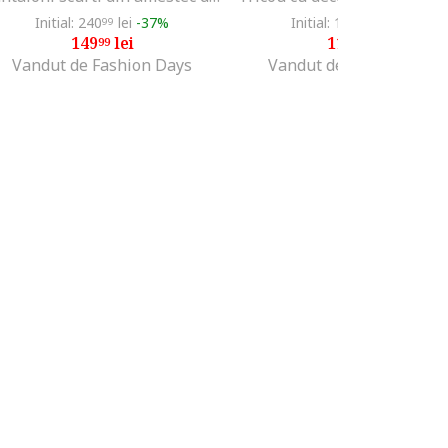
Initial: 240
lei
-37%
Initial: 155
lei
-23%
99
99
149
lei
119
lei
99
99
Vandut de Fashion Days
Vandut de Fashion Days