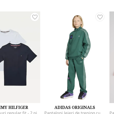
MY HILFIGER
ADIDAS ORIGINALS
Set de tricouri regular fit - 2 piese, Alb/Albastru inchis
Pantaloni lejeri de trening cu cordon Minecraft, Verde