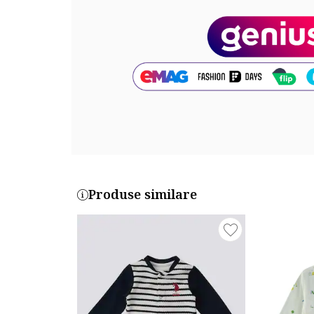
Colectie: primavara - vara, toamna - iarna
Compozitie
Exterior: 100% bumbac
Cod produs:
USB1411-NAVY-BLUE
Produse similare