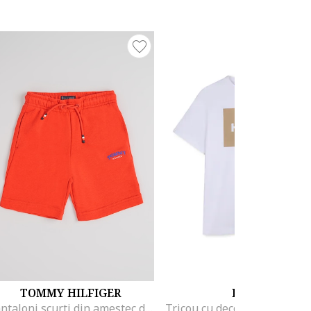
TOMMY HILFIGER
HUGO
Pantaloni scurti din amestec de bumbac cu snur, Rosu