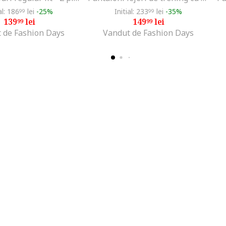
al: 186
lei
-25%
Initial: 233
lei
-35%
99
99
139
lei
149
lei
99
99
 de Fashion Days
Vandut de Fashion Days