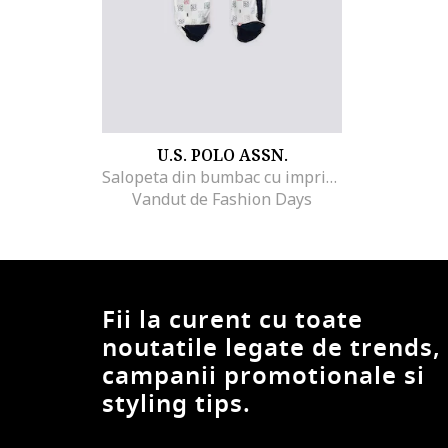
U.S. POLO ASSN.
Salopeta din bumbac cu imprimeu logo
Vandut de Fashion Days
Fii la curent cu toate
noutatile legate de trends,
campanii promotionale si
styling tips.