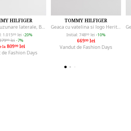
MY HILFIGER
TOMMY HILFIGER
Geaca cu buzunare laterale, Bleumarin
Geaca cu vatelina si logo Heritage, Alb/Albastru ultramarin/Rosu cireasa
l: 1.015
lei
-20%
Initial: 748
lei
-10%
99
99
879
lei
-7%
669
lei
99
99
809
lei
99
Vandut de Fashion Days
e la
 de Fashion Days