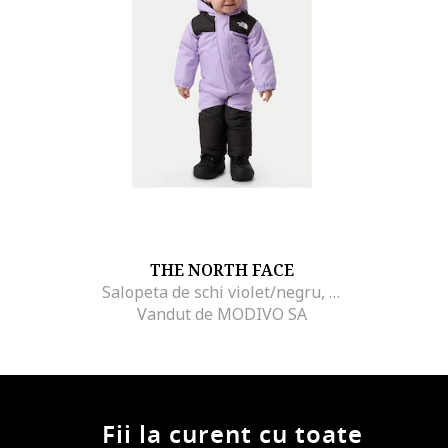
THE NORTH FACE
Salopeta de schi violet/negru, pentru fete
Vandut de MODIVO SA
Fii la curent cu toate