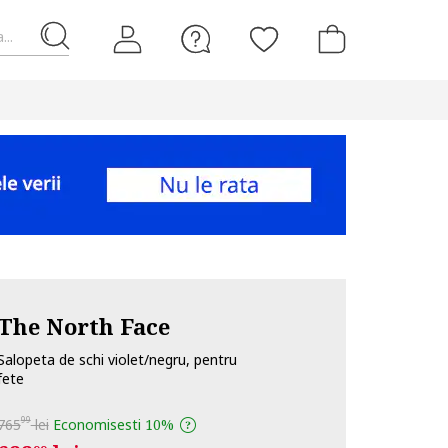
...
The North Face
Salopeta de schi violet/negru, pentru
fete
99
765
lei
Economisesti
10%