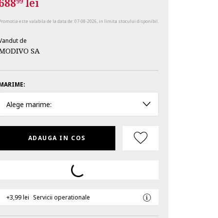
688
lei
99
Promotia este valabila de la data de:
07-08-2026
, in limita stocului disponibil.
Vandut de
MODIVO SA
MARIME:
Alege marime:
ADAUGA IN COS
+3,99 lei
Servicii operationale