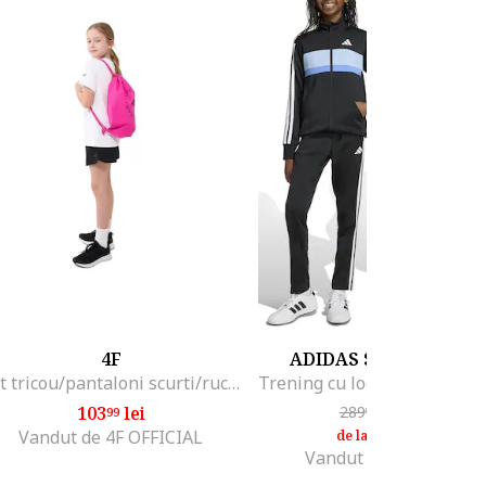
4F
ADIDAS SPORTSWEA
Set tricou/pantaloni scurti/rucsac sport pentru fete, sintetic/elastan, multicolor,
103
lei
289
lei
-25%
99
00
216
lei
75
Vandut de 4F OFFICIAL
de la
Vandut de Top Sport