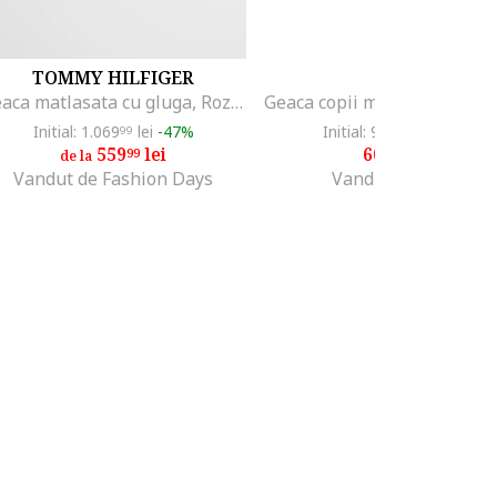
TOMMY HILFIGER
EA7
Geaca matlasata cu gluga, Roz deschis
Initial: 1.069
lei
-47%
Initial: 936
lei
-35%
99
00
559
lei
608
lei
99
40
de la
Vandut de Fashion Days
Vandut de GRID