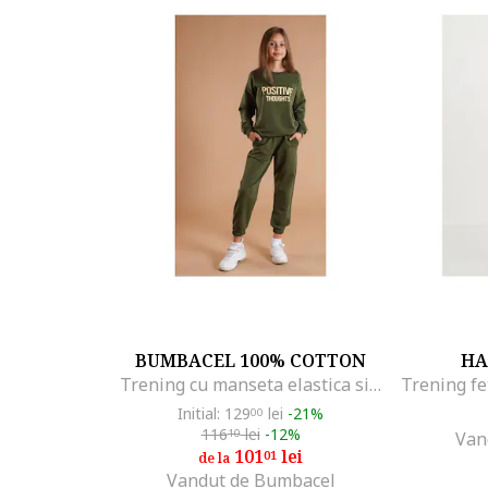
BUMBACEL 100% COTTON
HA
Trening cu manseta elastica si imprimeu pentru fete, Verde
Trening fe
Initial: 129
lei
-21%
00
116
lei
-12%
10
Van
101
lei
01
de la
Vandut de Bumbacel