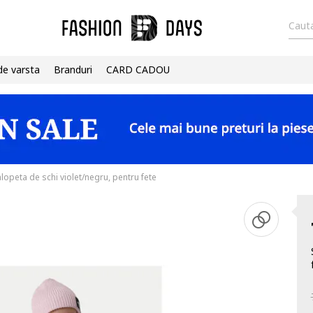
Cauta
de varsta
Branduri
CARD CADOU
lopeta de schi violet/negru, pentru fete