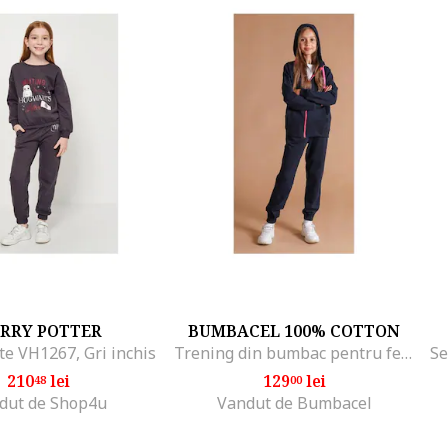
RRY POTTER
BUMBACEL 100% COTTON
te VH1267, Gri inchis
Trening din bumbac pentru fete
210
lei
129
lei
48
00
dut de Shop4u
Vandut de Bumbacel