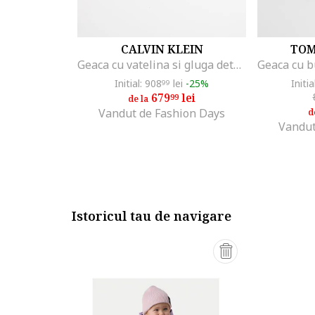
CALVIN KLEIN
TOM
Geaca cu vatelina si gluga detasabila, Roz
Initial: 908
lei
-25%
Initia
99
679
lei
99
de la
Vandut de Fashion Days
d
Vandut
Istoricul tau de navigare