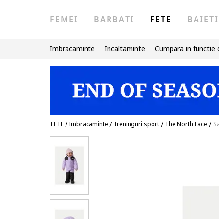
FEMEI
BARBATI
FETE
BAIETI
Imbracaminte
Incaltaminte
Cumpara in functie 
FETE
/
Imbracaminte
/
Treninguri sport
/
The North Face
/
Sa