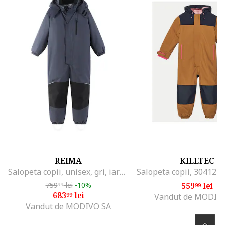
REIMA
KILLTEC
Salopeta copii, unisex, gri, iarna,
759
lei
-10%
559
lei
99
99
683
lei
99
Vandut de MODIV
Vandut de MODIVO SA