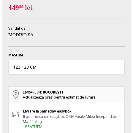
449
lei
99
Vandut de
MODIVO SA
MASURA
122
-
128 CM
LIVRARE IN:
BUCUREŞTI
Actualizeaza oras pentru estimat de livrare
Livrare la Sameday easybox
Il poti ridica din easybox OMV Vasile Milea
Incepand de
Ma, 11 Aug
- GRATUITA