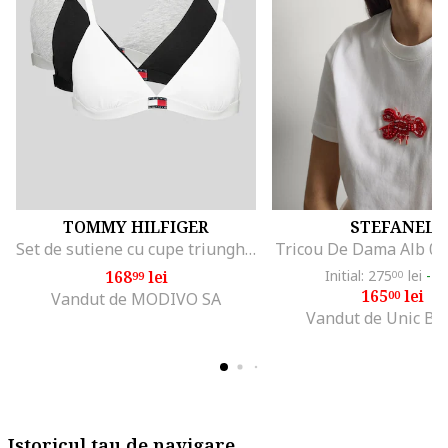
TOMMY HILFIGER
STEFANEL
Set de sutiene cu cupe triunghiulare si detaliu logo - 3 perechi, Alb/Negru/Gri melange
Tricou De Dama Alb 0
168
lei
Initial: 275
lei
-4
99
00
165
lei
00
Vandut de MODIVO SA
Vandut de Unic Br
Istoricul tau de navigare