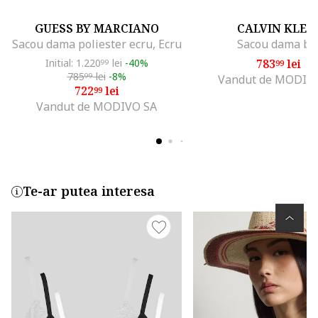
GUESS BY MARCIANO
CALVIN KLEI
Sacou dama poliester ecru, Ecru
Sacou dama be
Initial: 1.220
lei
-40%
783
lei
99
99
785
lei
-8%
99
Vandut de MODIV
722
lei
99
Vandut de MODIVO SA
Te-ar putea interesa