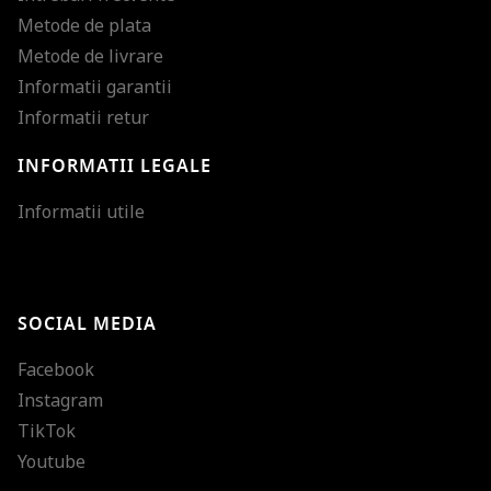
Metode de plata
Metode de livrare
Informatii garantii
Informatii retur
INFORMATII LEGALE
Mareste dimensiunea
Informatii utile
Micsoreaza dimensiu
Mareste spatierea tex
SOCIAL MEDIA
Micsoreaza spatierea
Facebook
Mareste inaltimea ra
Instagram
Micsoreaza inaltimea
TikTok
Inverseaza culorile
Youtube