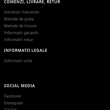
COMENZI, LIVRARE, RETUR
Intrebari frecvente
Metode de plata
Metode de livrare
Informatii garantii
Informatii retur
INFORMATII LEGALE
Mareste dimensiunea
Informatii utile
Micsoreaza dimensiu
Mareste spatierea tex
SOCIAL MEDIA
Micsoreaza spatierea
Facebook
Mareste inaltimea ra
Instagram
Micsoreaza inaltimea
TikTok