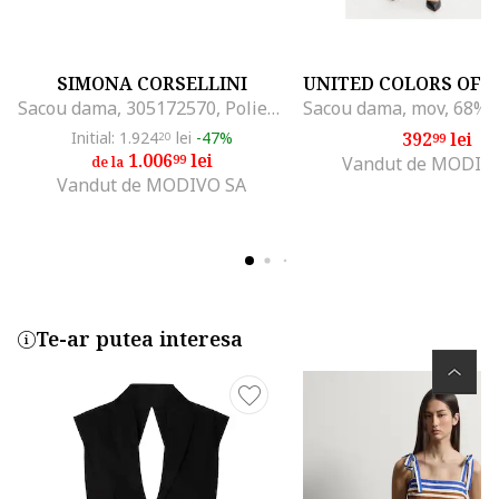
SIMONA CORSELLINI
Sacou dama, 305172570, Poliester, Verde, Verde
Initial: 1.924
lei
-47%
392
lei
20
99
1.006
lei
99
Vandut de MODIV
de la
Vandut de MODIVO SA
Te-ar putea interesa