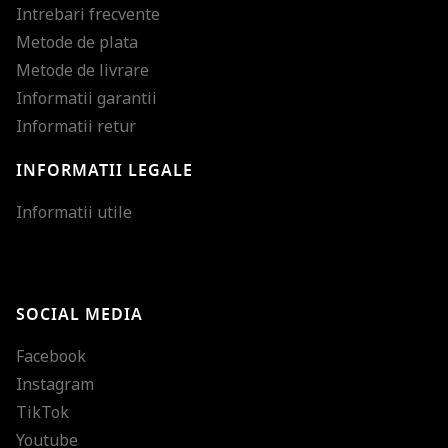
Intrebari frecvente
Metode de plata
Metode de livrare
Informatii garantii
Informatii retur
INFORMATII LEGALE
Mareste dimensiunea
Informatii utile
Micsoreaza dimensiu
Mareste spatierea tex
SOCIAL MEDIA
Micsoreaza spatierea
Facebook
Mareste inaltimea ra
Instagram
Micsoreaza inaltimea
TikTok
Inverseaza culorile
Youtube