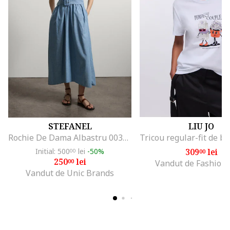
STEFANEL
LIU JO
Rochie De Dama Albastru 003570963
Initial: 500
lei
-50%
309
lei
00
00
250
lei
00
Vandut de Fashion
Vandut de Unic Brands