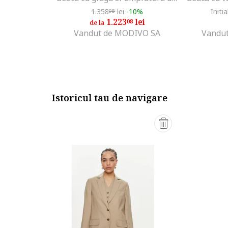
1.358
lei
-10%
Initia
98
1.223
lei
08
de la
Vandut de MODIVO SA
Vandut
Istoricul tau de navigare