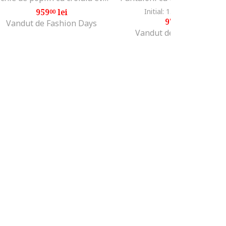
959
lei
Initial: 1.229
lei
-20%
00
99
979
lei
99
Vandut de Fashion Days
Vandut de Fashion Days