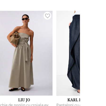
LIU JO
KARL LAGERFELD
Rochie de poplin cu croiala evazata si cordon in talie, Gri