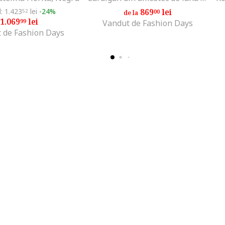
l: 1.423
lei
-24%
869
lei
52
00
de la
1.069
lei
99
Vandut de Fashion Days
 de Fashion Days