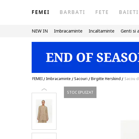
FEMEI
BARBATI
FETE
BAIETI
NEW IN
Imbracaminte
Incaltaminte
Genti si 
FEMEI
/
Imbracaminte
/
Sacouri
/
Birgitte Herskind
/
Sacou d
STOC EPUIZAT