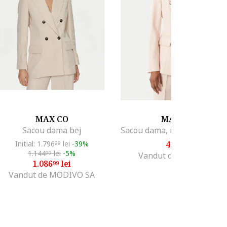
MAX CO
MARYLEY
Sacou dama bej
Initial: 1.796
lei
-39%
426
lei
99
99
1.144
lei
-5%
99
Vandut de MODIVO SA
1.086
lei
99
Vandut de MODIVO SA