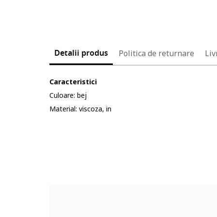
Detalii produs
Politica de returnare
Liv
Caracteristici
Culoare: bej
Material: viscoza, in
Cod produs:
5622004-8_232904