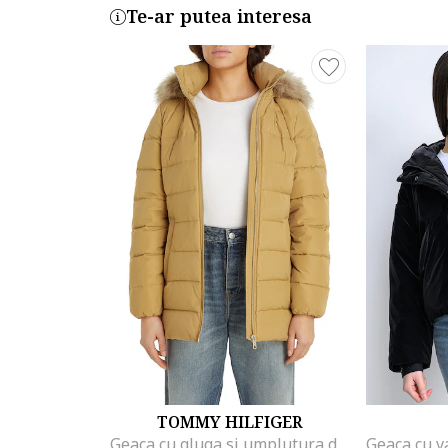
Te-ar putea interesa
TOMMY HILFIGER
Geaca cu gluga si umplutura de puf, Galben mustar
Geaca cu v