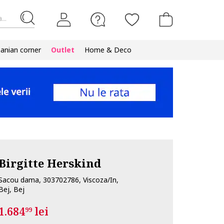
...
nian corner
Outlet
Home & Deco
Birgitte Herskind
Sacou dama, 303702786, Viscoza/In,
Bej, Bej
1.684
lei
99