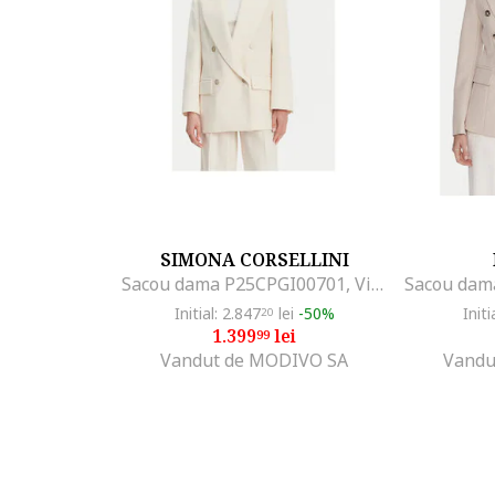
SIMONA CORSELLINI
Sacou dama P25CPGI00701, Viscoza/Poliester, Ecru, Ecru
Initial: 2.847
lei
-50%
Initi
20
1.399
lei
99
Vandut de MODIVO SA
Vandu