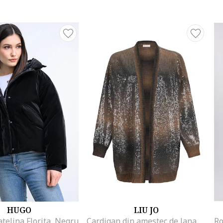
HUGO
LIU JO
atelina Florita, Negru
Cardigan din amestec de lana cu paiete, fara inchidere, Maro inchis