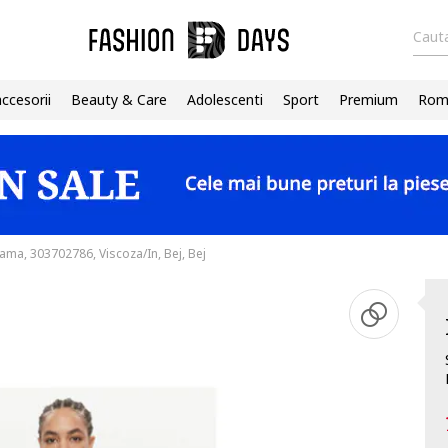
Cauta
accesorii
Beauty & Care
Adolescenti
Sport
Premium
Roma
ama, 303702786, Viscoza/In, Bej, Bej