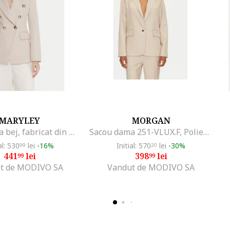
MARYLEY
MORGAN
Sacou dama bej, fabricat din material de calitate
Sacou dama 251-VLUX.F, Poliester/Viscoza, Bej, Bej
al: 530
lei
-16%
Initial: 570
lei
-30%
99
20
441
lei
398
lei
99
99
t de MODIVO SA
Vandut de MODIVO SA