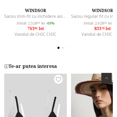
WINDSOR
WINDSOR
Sacou slim-fit cu inchidere asimetrica la un singur rand de nasturi
Initial: 2.528
lei
-69%
Initial: 2.628
lei
-6
00
00
763
lei
833
lei
95
70
Vandut de CHIC CHIC
Vandut de CHIC C
Te-ar putea interesa