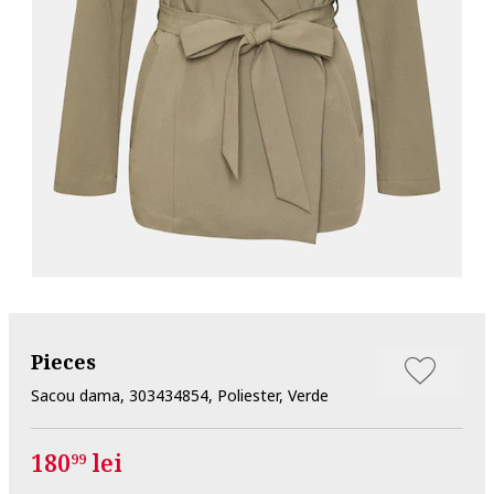
Pieces
Sacou dama, 303434854, Poliester, Verde
180
lei
99