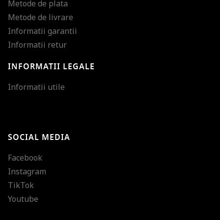
Metode de plata
Metode de livrare
Informatii garantii
Informatii retur
INFORMATII LEGALE
Mareste dimensiunea
Informatii utile
Micsoreaza dimensiu
Mareste spatierea tex
SOCIAL MEDIA
Micsoreaza spatierea
Facebook
Mareste inaltimea ra
Instagram
Micsoreaza inaltimea
TikTok
Inverseaza culorile
Youtube
Nuante de gri