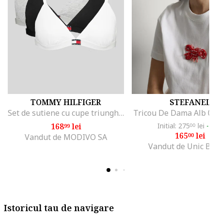
TOMMY HILFIGER
STEFANEL
Set de sutiene cu cupe triunghiulare si detaliu logo - 3 perechi, Alb/Negru/Gri melange
Tricou De Dama Alb 0
168
lei
Initial: 275
lei
-4
99
00
165
lei
00
Vandut de MODIVO SA
Vandut de Unic Br
Istoricul tau de navigare