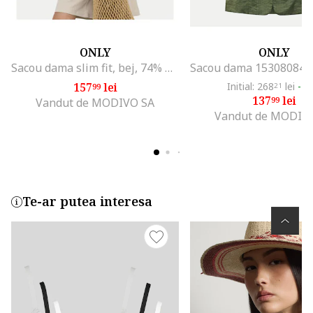
ONLY
ONLY
Sacou dama slim fit, bej, 74% poliester reciclat, 20% viscoza, 6% elastan
157
lei
Initial: 268
lei
-4
99
21
137
lei
99
Vandut de MODIVO SA
Vandut de MODIV
Te-ar putea interesa