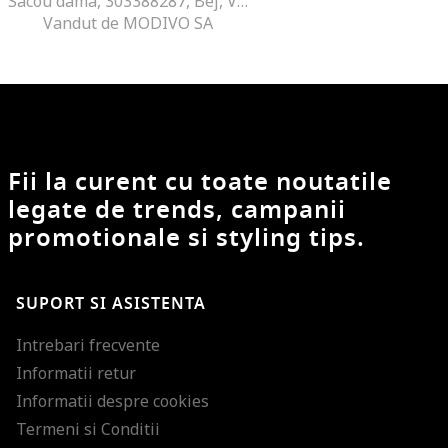
Sacou dama, 303388287, Bej, Viscoza
Vandut de MODIVO SA
Fii la curent cu toate noutatile
legate de trends, campanii
promotionale si styling tips.
SUPORT SI ASISTENTA
Intrebari frecvente
Informatii retur
Informatii despre cookies
Termeni si Conditii