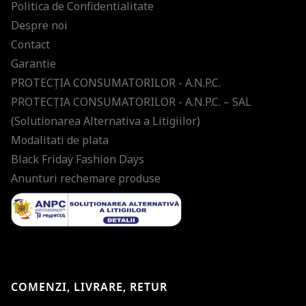
Politica de Confidentialitate
Despre noi
Contact
Garantie
PROTECŢIA CONSUMATORILOR - A.N.P.C.
PROTECŢIA CONSUMATORILOR - A.N.P.C. – SAL
(Solutionarea Alternativa a Litigiilor)
Modalitati de plata
Black Friday Fashion Days
Anunturi rechemare produse
COMENZI, LIVRARE, RETUR