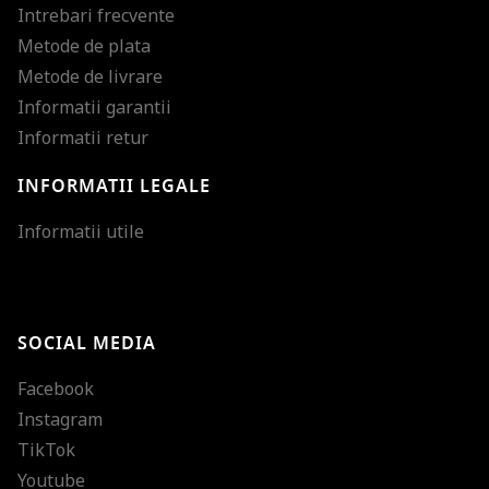
Intrebari frecvente
Metode de plata
Metode de livrare
Informatii garantii
Informatii retur
INFORMATII LEGALE
Mareste dimensiunea
Informatii utile
Micsoreaza dimensiu
Mareste spatierea tex
SOCIAL MEDIA
Micsoreaza spatierea
Facebook
Mareste inaltimea ra
Instagram
Micsoreaza inaltimea
TikTok
Inverseaza culorile
Youtube