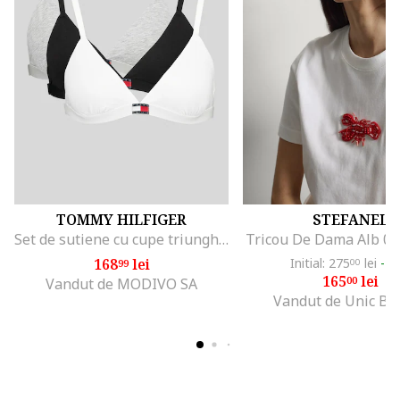
TOMMY HILFIGER
STEFANEL
Set de sutiene cu cupe triunghiulare si detaliu logo - 3 perechi, Alb/Negru/Gri melange
Tricou De Dama Alb 0
168
lei
Initial: 275
lei
-4
99
00
165
lei
00
Vandut de MODIVO SA
Vandut de Unic Br