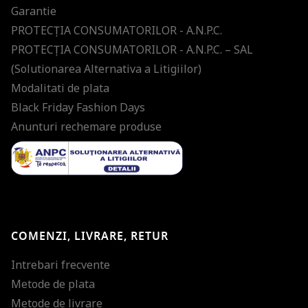
Garantie
PROTECŢIA CONSUMATORILOR - A.N.P.C.
PROTECŢIA CONSUMATORILOR - A.N.P.C. – SAL
(Solutionarea Alternativa a Litigiilor)
Modalitati de plata
Black Friday Fashion Days
Anunturi rechemare produse
COMENZI, LIVRARE, RETUR
Intrebari frecvente
Metode de plata
Metode de livrare