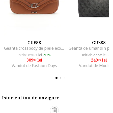
GUESS
GUESS
Geanta crossbody de piele ecologica cu clapa, Portocaliu stins
Initial: 650
lei
-52%
Initial: 277
lei
-1
75
99
309
lei
249
lei
99
99
Vandut de Fashion Days
Vandut de Modivo
Istoricul tau de navigare