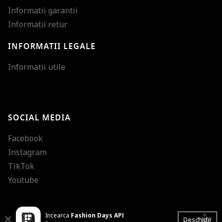
Informatii garantii
Informatii retur
INFORMATII LEGALE
Mareste dimensiunea
Informatii utile
Micsoreaza dimensiu
Mareste spatierea tex
SOCIAL MEDIA
Micsoreaza spatierea
Facebook
Mareste inaltimea ra
Instagram
Micsoreaza inaltimea
TikTok
Inverseaza culorile
Youtube
Nuante de gri
Incearca
Fashion Days APP
Cursor mare
accessibility
Close
Deschide