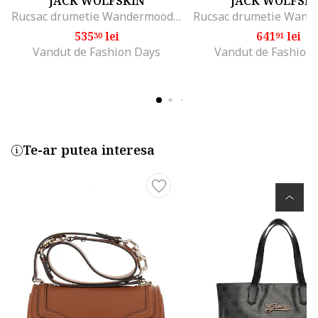
JACK WOLFSKIN
JACK WOLFSK
Rucsac drumetie Wandermood Pack 20, gri
535
lei
641
lei
30
91
Vandut de Fashion Days
Vandut de Fashion
Te-ar putea interesa