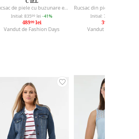
C'IEL
C'IEL
Rucsac de piele cu buzunare exterioare Hazel, Albastru prafuit
Initial: 835
lei
-41%
Initial: 763
lei
-47%
99
99
489
lei
399
lei
99
90
Vandut de Fashion Days
Vandut de C'iel Bags