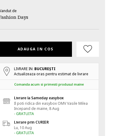
Vandut de
Fashion Days
ADAUGA IN COS
LIVRARE IN:
BUCUREŞTI
Actualizeaza oras pentru estimat de livrare
Comanda acum si primesti produsul maine
Livrare la Sameday easybox
Il poti ridica din easybox OMV Vasile Milea
Incepand de
maine, 8 Aug
- GRATUITA
Livrare prin CURIER
Lu, 10 Aug
- GRATUITA