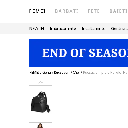
FEMEI
BARBATI
FETE
BAIETI
NEW IN
Imbracaminte
Incaltaminte
Genti si 
FEMEI
/
Genti
/
Rucsacuri
/
C'iel
/
Rucsac din piele Harold, N