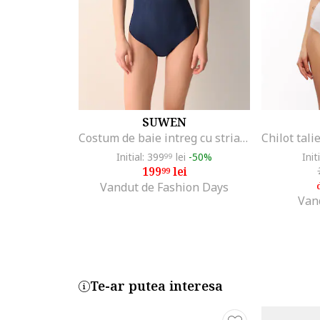
SUWEN
Costum de baie intreg cu striatii, Bleumarin
Initial: 399
lei
-50%
Init
99
199
lei
99
Vandut de Fashion Days
Van
Te-ar putea interesa