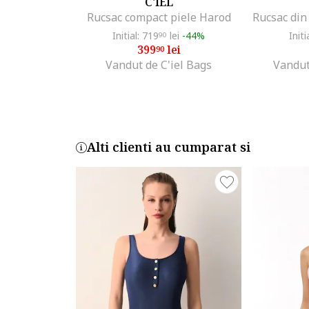
C'IEL
Rucsac compact piele Harod
Initial: 719
lei
-44%
Initi
90
399
lei
90
Vandut de C'iel Bags
Vandut
Alti clienti au cumparat si