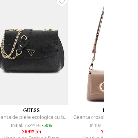
GUESS
LIU JO
Geanta de piele ecologica cu bareta de umar Serenova, Negru
Initial: 752
lei
-50%
Initial: 759
lei
-49%
99
00
369
lei
380
lei
99
00