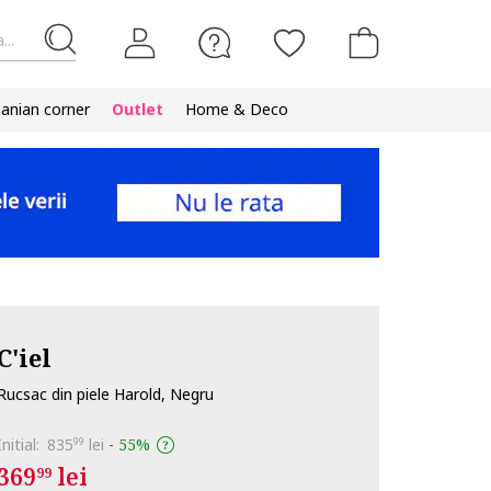
...
nian corner
Outlet
Home & Deco
C'iel
Rucsac din piele Harold, Negru
Initial:
835
lei
-
55%
99
369
lei
99