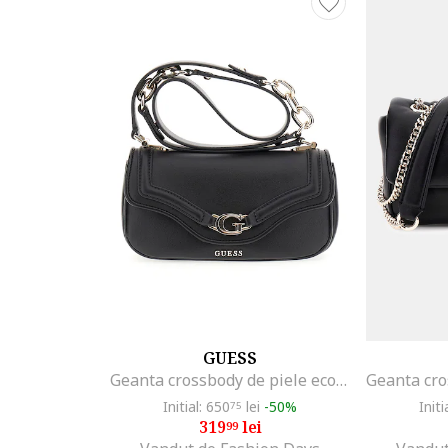
GUESS
Geanta crossbody de piele ecologica cu clapa, Negru
Initial: 650
lei
-50%
Initi
75
319
lei
99