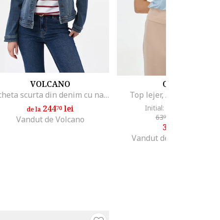
VOLCANO
ORSAY
Jacheta scurta din denim cu nasturi, cu buzunare, J-Luna, albastru, Albastru
Top lejer, Albastru paste
244
lei
Initial: 79
lei
-50%
70
99
de la
63
lei
-37%
99
Vandut de Volcano
39
lei
98
Vandut de Fashion Days