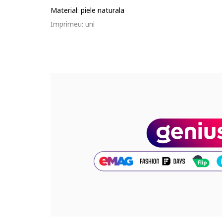
Material: piele naturala
Imprimeu: uni
Buzunare: interior, exterioare cu fermoar
Barete: ajustabile
Maner: unul
Sistem inchidere: fermoar
Compozitie
Exterior: piele
Captuseala: poliester
Dimensiuni
Dimensiune (cm): 26x20x13
Cod produs:
C1006070-BLACK
Part number key: