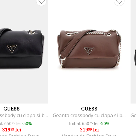
GUESS
GUESS
Geanta crossbody cu clapa si bareta din lant, Negru
Geanta crossbody cu clapa si bareta din lant, Maro
al: 650
lei
-50%
Initial: 650
lei
-50%
75
75
319
lei
319
lei
99
99