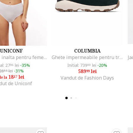
UNICONF
COLUMBIA
Chilot talie inalta pentru femei NF23, Alb
Ghete impermeabile pentru trekking Newton Wander, Alb fildes/Negru/Maro
ial: 27
lei
-35%
Initial: 739
lei
-20%
96
99
26
lei
-31%
589
lei
63
99
18
lei
17
Vandut de Fashion Days
de la
dut de Uniconf