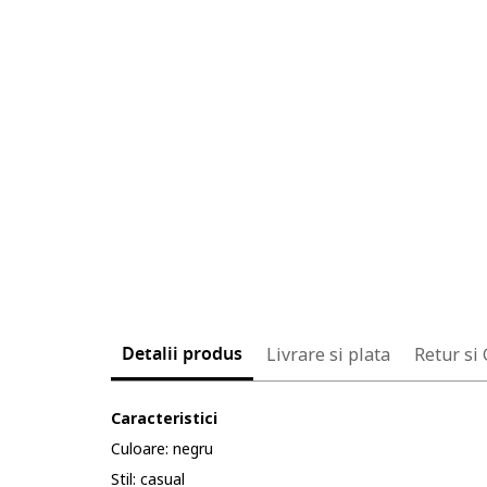
Detalii produs
Livrare si plata
Retur si
Caracteristici
Culoare: negru
Stil: casual