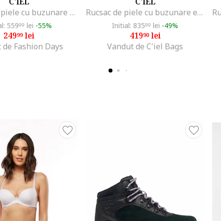
C'IEL
C'IEL
Rucsac din piele cu buzunare exterioare Teya, Negru stins
Rucsac de piele cu buzunare exterioare Hazel, Albastru prafuit
al: 559
lei
-55%
Initial: 835
lei
-49%
99
99
249
lei
419
lei
99
90
 de Fashion Days
Vandut de C'iel Bags