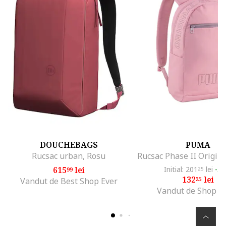
DOUCHEBAGS
PUMA
Rucsac urban, Rosu
615
lei
Initial: 201
lei
-3
99
25
132
lei
25
Vandut de Best Shop Ever
Vandut de Shop S