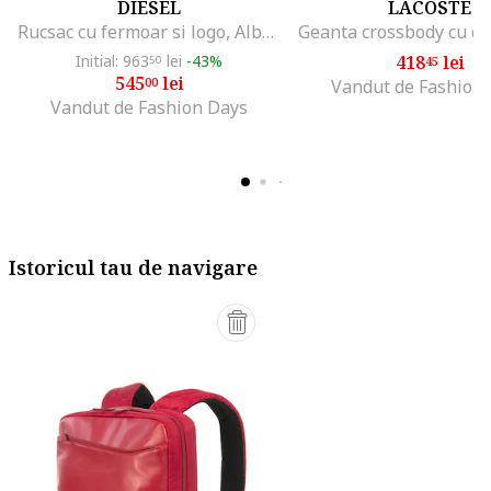
DIESEL
LACOSTE
Rucsac cu fermoar si logo, Albastru
Initial: 963
lei
-43%
418
lei
50
45
545
lei
00
Vandut de Fashion
Vandut de Fashion Days
Istoricul tau de navigare