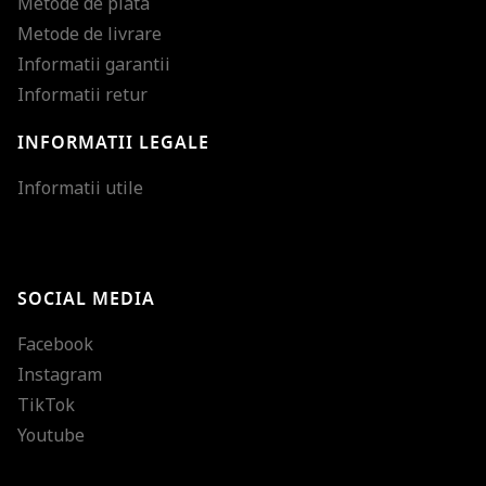
Metode de plata
Metode de livrare
Informatii garantii
Informatii retur
INFORMATII LEGALE
Mareste dimensiunea
Informatii utile
Micsoreaza dimensiu
Mareste spatierea tex
SOCIAL MEDIA
Micsoreaza spatierea
Facebook
Mareste inaltimea ra
Instagram
Micsoreaza inaltimea
TikTok
Inverseaza culorile
Youtube
Nuante de gri