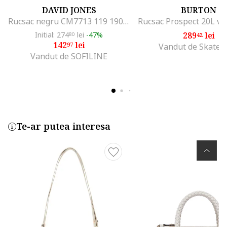
DAVID JONES
BURTON
Rucsac negru CM7713 119 19013, Negru
Initial: 274
lei
-47%
289
lei
80
42
142
lei
97
Vandut de Skates
Vandut de SOFILINE
Te-ar putea interesa