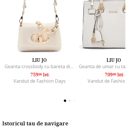
LIU JO
LIU JO
Geanta crossbody cu bareta din lant, Alb murdar
759
lei
709
lei
00
00
Vandut de Fashion Days
Vandut de Fashion
Istoricul tau de navigare